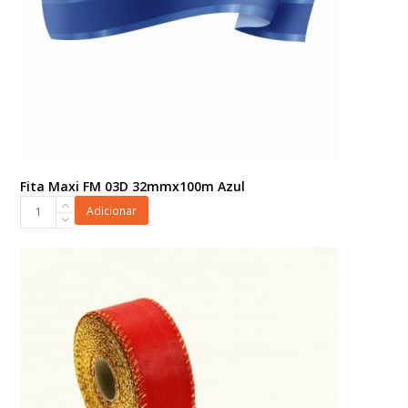
Fita Maxi FM 03D 32mmx100m Azul
Fita
Adicionar
Maxi
FM
03D
32mmx100m
Azul
quantidade