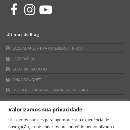
Facebook
Instagram
Youtube
Últimas do Blog
LAÇO CHANEL – FITA PAPERLOOK TIFFANY
LAÇO RÁPHIA
LAÇO RÁPHIA OURO
CAIXA BOUQUET
BOUQUET DUPLA FACE BRANCO COM OURO
Valorizamos sua privacidade
Fale Conosco
Utilizamos cookies para aprimorar sua experiência de
Televendas:
navegação, exibir anúncios ou conteúdo personalizado e
0800 701 4866