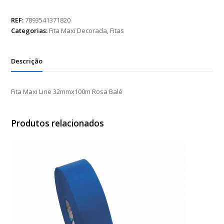
Line
32mmx100m
REF:
7893541371820
Rosa
Categorias:
Fita Maxi Decorada
,
Fitas
Balé
quantidade
Descrição
Fita Maxi Line 32mmx100m Rosa Balé
Produtos relacionados