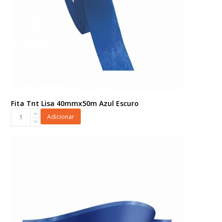
Fita Tnt Lisa 40mmx50m Azul Escuro
Fita
Adicionar
Tnt
Lisa
40mmx50m
Azul
Escuro
quantidade