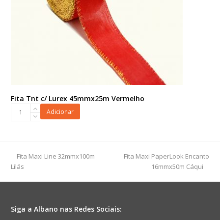
Fita Tnt c/ Lurex 45mmx25m Vermelho
Fita
Adicionar
Tnt
c/
Lurex
45mmx25m
previous
next
Fita Maxi Line 32mmx100m
Fita Maxi PaperLook Encanto
Vermelho
post:
post:
Lilás
16mmx50m Cáqui
quantidade
Siga a Albano nas Redes Sociais: