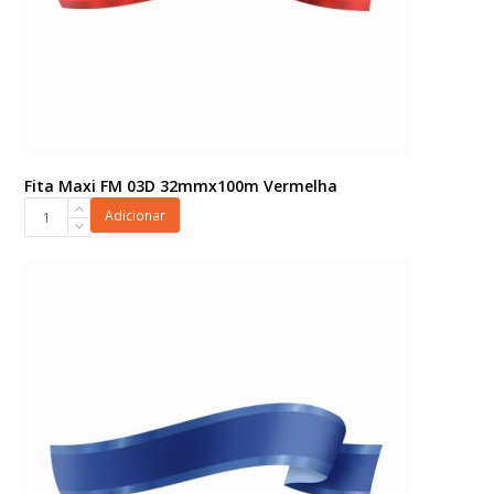
Fita Maxi FM 03D 32mmx100m Vermelha
Fita
Adicionar
Maxi
FM
03D
32mmx100m
Vermelha
quantidade