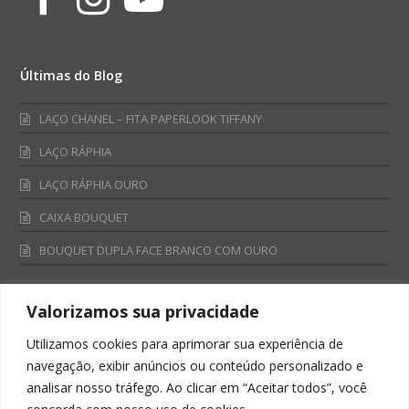
Últimas do Blog
LAÇO CHANEL – FITA PAPERLOOK TIFFANY
LAÇO RÁPHIA
LAÇO RÁPHIA OURO
CAIXA BOUQUET
BOUQUET DUPLA FACE BRANCO COM OURO
Valorizamos sua privacidade
Fale Conosco
Utilizamos cookies para aprimorar sua experiência de
Televendas:
navegação, exibir anúncios ou conteúdo personalizado e
0800 701 4866
analisar nosso tráfego. Ao clicar em “Aceitar todos”, você
televendas@albano.com.br