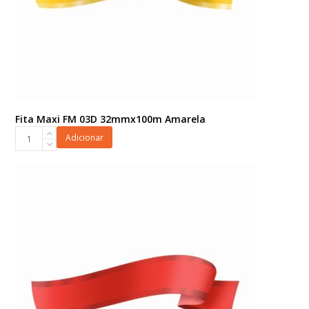
Fita Maxi FM 03D 32mmx100m Amarela
Fita
Adicionar
Maxi
FM
03D
32mmx100m
Amarela
quantidade