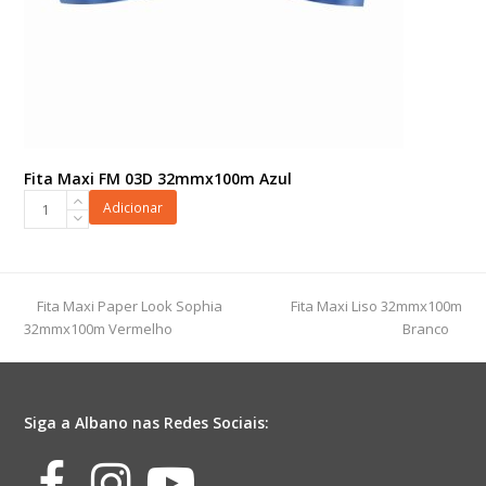
Fita Maxi FM 03D 32mmx100m Azul
Fita
Adicionar
Maxi
FM
03D
32mmx100m
previous
next
Fita Maxi Paper Look Sophia
Fita Maxi Liso 32mmx100m
Azul
post:
post:
32mmx100m Vermelho
Branco
quantidade
Siga a Albano nas Redes Sociais:
Facebook
Instagram
Youtube