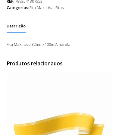
32mmx100m
REF:
7893541307553
Amarela
Categorias:
Fita Maxi Lisa
,
Fitas
quantidade
Descrição
Fita Maxi Liso 32mmx100m Amarela
Produtos relacionados