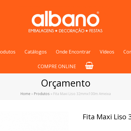
rodutos
Catálogos
Onde Encontrar
Vídeos
Co
COMPRE ONLINE
Orçamento
Home
»
Produtos
»
Fita Maxi Liso 32mmx100m Ameixa
Fita Maxi Lis