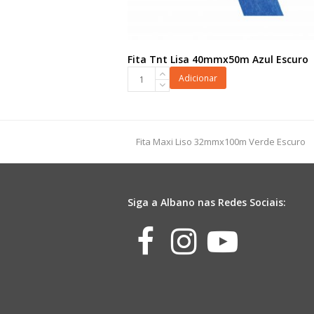
Fita Tnt Lisa 40mmx50m Azul Escuro
Fita
Adicionar
Tnt
Lisa
40mmx50m
Azul
previous
Fita Maxi Liso 32mmx100m Verde Escuro
Escuro
post:
quantidade
Siga a Albano nas Redes Sociais:
Facebook
Instagr
Yout