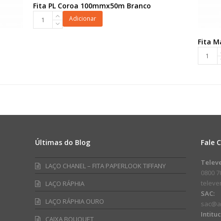
Fita PL Coroa 100mmx50m Branco
Fita
Adicionar
PL
Coroa
Fita 
100mmx50m
Fita
Branco
Maxi
quantidade
FM
100L
32mmx
Rosa
quanti
Últimas do Blog
Fale 
am
ube
Telev
LAÇO CHANEL – FITA PAPERLOOK TIFFANY
0800 7
telev
LAÇO RÁPHIA
SAC:
LAÇO RÁPHIA OURO
sac@a
Intitu
CAIXA BOUQUET