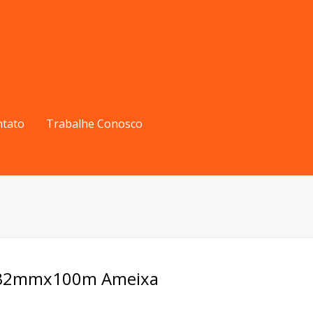
ntato
Trabalhe Conosco
o 32mmx100m Ameixa