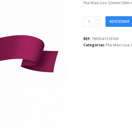
Fita Maxi Liso 32mmx100m
Fita
ADICIONAR
Maxi
Liso
32mmx100m
REF:
7893541316760
Ameixa
Categorias:
Fita Maxi Lisa
,
quantidade