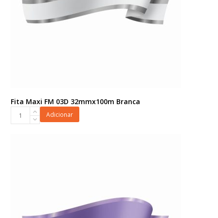
Fita Maxi FM 03D 32mmx100m Branca
Fita
Adicionar
Maxi
FM
03D
32mmx100m
Branca
quantidade