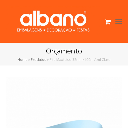
Cart
O
Mo
M
Orçamento
Home
»
Produtos
»
Fita Maxi Liso 32mmx100m Azul Claro