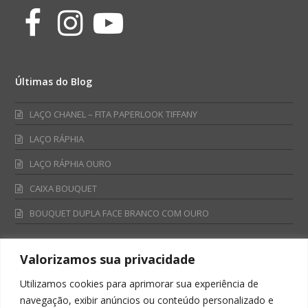
Facebook
Instagram
Youtube
Últimas do Blog
LAÇO CHANEL – FITA PAPERLOOK TIFFANY
LAÇO RÁPHIA
LAÇO RÁPHIA OURO
CAIXA BOUQUET
BOUQUET DUPLA FACE BRANCO COM OURO
Valorizamos sua privacidade
Fale Conosco
Utilizamos cookies para aprimorar sua experiência de
Televendas:
navegação, exibir anúncios ou conteúdo personalizado e
0800 701 4866