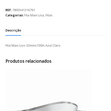
Liso
32mmx100m
REF:
7893541316791
Azul
Categorias:
Fita Maxi Lisa
,
Fitas
Claro
quantidade
Descrição
Fita Maxi Liso 32mmx100m Azul Claro
Produtos relacionados