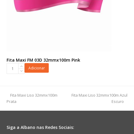
Fita Maxi FM 03D 32mmx100m Pink
Fita
Adicionar
Maxi
FM
03D
32mmx100m
previous
next
Fita Maxi Liso 32mmx100m
Fita Maxi Liso 32mmx100m Azul
Pink
post:
post:
Prata
Escuro
quantidade
Siga a Albano nas Redes Sociais: