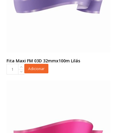
Fita Maxi FM 03D 32mmx100m Lilás
Fita
Adicionar
Maxi
FM
03D
32mmx100m
Lilás
quantidade