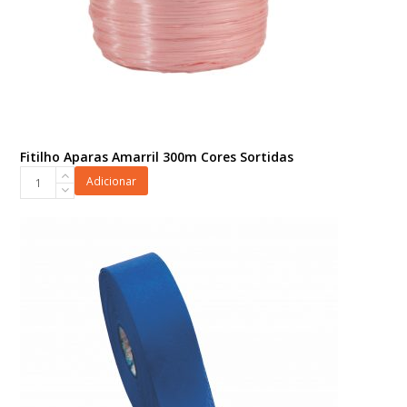
Fitilho Aparas Amarril 300m Cores Sortidas
Fitilho
Adicionar
Aparas
Amarril
300m
Cores
Sortidas
quantidade