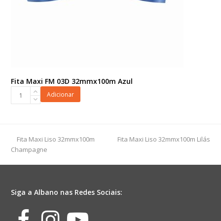
Fita Maxi FM 03D 32mmx100m Azul
Fita
Adicionar
Maxi
FM
03D
32mmx100m
previous
next
Fita Maxi Liso 32mmx100m
Fita Maxi Liso 32mmx100m Lilás
Azul
post:
post:
Champagne
quantidade
Siga a Albano nas Redes Sociais:
Facebook
Instagram
Youtube