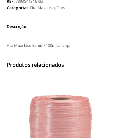
32mmx100m
REF:
7893541316722
Laranja
Categorias:
Fita Maxi Lisa
,
Fitas
quantidade
Descrição
Fita Maxi Liso 32mmx100m Laranja
Produtos relacionados