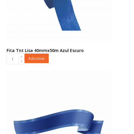
Fita Tnt Lisa 40mmx50m Azul Escuro
Fita
Adicionar
Tnt
Lisa
40mmx50m
Azul
Escuro
quantidade