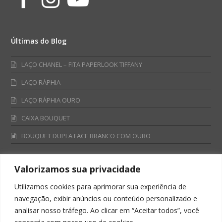
Últimas do Blog
LAÇO CHANEL – FITA PAPERLOOK TIFFANY
LAÇO RÁPHIA
LAÇO RÁPHIA OURO
CAIXA BOUQUET
BOUQUET DUPLA FACE BRANCO COM OURO
Valorizamos sua privacidade
Fale Conosco
Utilizamos cookies para aprimorar sua experiência de
Televendas:
navegação, exibir anúncios ou conteúdo personalizado e
0800 701 4866
analisar nosso tráfego. Ao clicar em “Aceitar todos”, você
televendas@albano.com.br