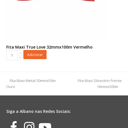
Fita Maxi True Love 32mmx100m Vermelho
Fita
Adicionar
Maxi
True
Love
32mmx100m
previous
next
Fita Maxi Metal 50mmx50m
Fita Maxi Silvestrin Frente
Vermelho
post:
post:
Ouro
16mmx500m
quantidade
Siga a Albano nas Redes Sociais:
Facebook
Instagram
Youtube