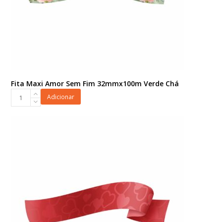
Fita Maxi Amor Sem Fim 32mmx100m Verde Chá
Fita
Adicionar
Maxi
Amor
Sem
Fim
32mmx100m
Verde
Chá
quantidade