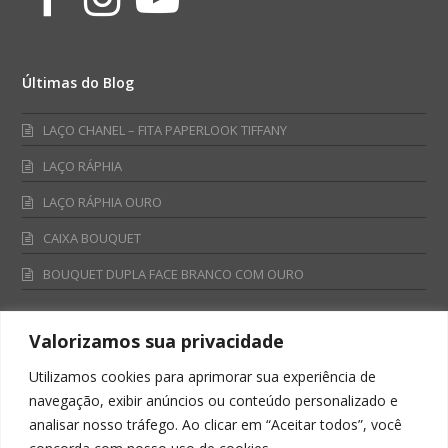
Últimas do Blog
LAÇO CHANEL – FITA PAPERLOOK TIFFANY
LAÇO RÁPHIA
LAÇO RÁPHIA OURO
CAIXA BOUQUET
BOUQUET DUPLA FACE BRANCO COM OURO
Valorizamos sua privacidade
Fale Conosco
Utilizamos cookies para aprimorar sua experiência de
Televendas:
navegação, exibir anúncios ou conteúdo personalizado e
0800 701 4866
analisar nosso tráfego. Ao clicar em “Aceitar todos”, você
televendas@albano.com.br