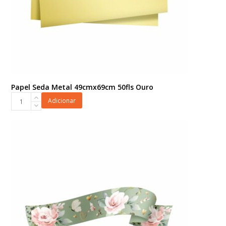
Papel Seda Metal 49cmx69cm 50fls Ouro
Papel
Adicionar
Seda
Metal
49cmx69cm
50fls
Ouro
quantidade