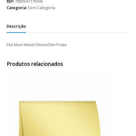
50mmx50m
REF:
7893541179396
Prata
Categoria:
Sem Categoria
quantidade
Descrição
Fita Maxi Metal 50mmx50m Prata
Produtos relacionados