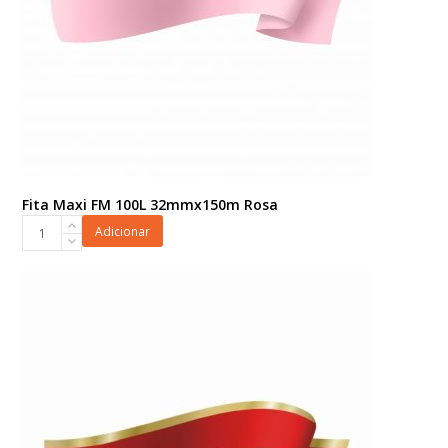
Fita Maxi FM 100L 32mmx150m Rosa
Fita
Adicionar
Maxi
FM
100L
32mmx150m
Rosa
quantidade