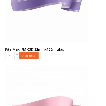
Fita Maxi FM 03D 32mmx100m Lilás
Fita
Adicionar
Maxi
FM
03D
32mmx100m
Lilás
quantidade