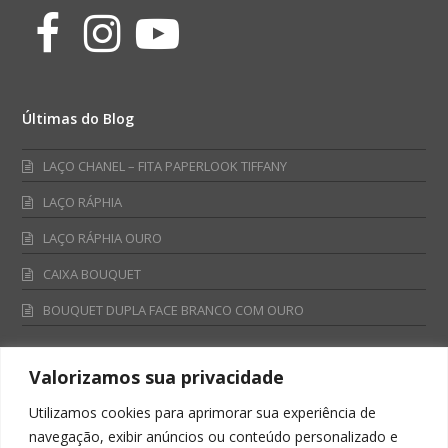
Facebook
Instagram
Youtube
Últimas do Blog
LAÇO CHANEL – FITA PAPERLOOK TIFFANY
LAÇO RÁPHIA
LAÇO RÁPHIA OURO
CAIXA BOUQUET
BOUQUET DUPLA FACE BRANCO COM OURO
Valorizamos sua privacidade
Fale Conosco
Utilizamos cookies para aprimorar sua experiência de
Televendas:
navegação, exibir anúncios ou conteúdo personalizado e
0800 701 4866