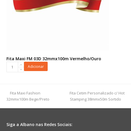
Fita Maxi FM 03D 32mmx100m Vermelho/Ouro
Fita
Adicionar
Maxi
FM
03D
32mmx100m
previous
next
Fita Maxi Fashion
Fita Cetim Personalizado c/ Hot
Vermelho/Ouro
post:
post:
32mmx100m Bege/Preto
Stamping 38mmx50m Sortido
quantidade
Siga a Albano nas Redes Sociais: