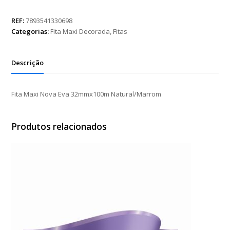
Nova
Eva
REF:
7893541330698
32mmx100m
Categorias:
Fita Maxi Decorada
,
Fitas
Natural/Marrom
quantidade
Descrição
Fita Maxi Nova Eva 32mmx100m Natural/Marrom
Produtos relacionados