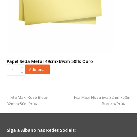
Papel Seda Metal 49cmx69cm 50fls Ouro
Papel
Adicionar
Seda
Metal
49cmx69cm
50fls
previous
next
Fita Maxi Rose Bloom
Fita Maxi Nova Eva 32mmx50m
Ouro
post:
post:
32mmx50m Prata
Branco/Prata
quantidade
Siga a Albano nas Redes Sociais: