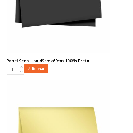
Papel Seda Liso 49cmx69cm 100fls Preto
Papel
Adicionar
Seda
Liso
49cmx69cm
100fls
Preto
quantidade