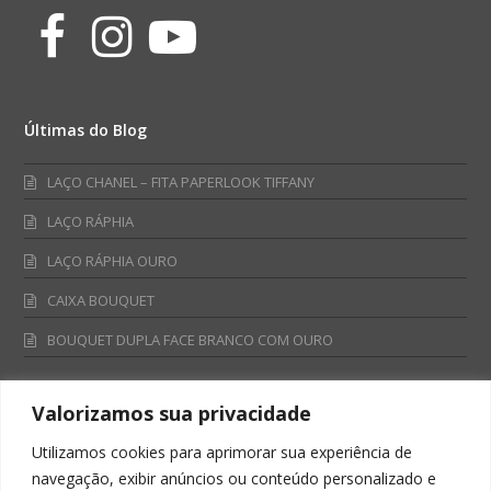
Facebook
Instagram
Youtube
Últimas do Blog
LAÇO CHANEL – FITA PAPERLOOK TIFFANY
LAÇO RÁPHIA
LAÇO RÁPHIA OURO
CAIXA BOUQUET
BOUQUET DUPLA FACE BRANCO COM OURO
Valorizamos sua privacidade
Fale Conosco
Utilizamos cookies para aprimorar sua experiência de
Televendas:
navegação, exibir anúncios ou conteúdo personalizado e
0800 701 4866