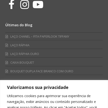
Facebook
Instagram
Youtube
Últimas do Blog
LAÇO CHANEL – FITA PAPERLOOK TIFFANY
LAÇO RÁPHIA
LAÇO RÁPHIA OURO
CAIXA BOUQUET
BOUQUET DUPLA FACE BRANCO COM OURO
Valorizamos sua privacidade
Fale Conosco
Utilizamos cookies para aprimorar sua experiência de
Televendas:
navegação, exibir anúncios ou conteúdo personalizado e
0800 701 4866
analisar nosso tráfego. Ao clicar em “Aceitar todos”, você