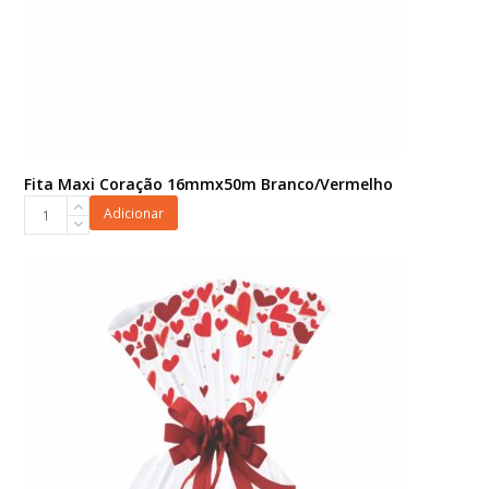
Fita Maxi Coração 16mmx50m Branco/Vermelho
Fita
Adicionar
Maxi
Coração
16mmx50m
Branco/Vermelho
quantidade