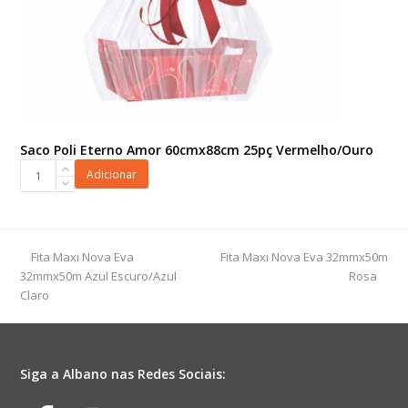
Saco Poli Eterno Amor 60cmx88cm 25pç Vermelho/Ouro
Saco
Adicionar
Poli
Eterno
Amor
60cmx88cm
previous
next
Fita Maxi Nova Eva
Fita Maxi Nova Eva 32mmx50m
25pç
post:
post:
32mmx50m Azul Escuro/Azul
Rosa
Vermelho/Ouro
Claro
quantidade
Siga a Albano nas Redes Sociais: