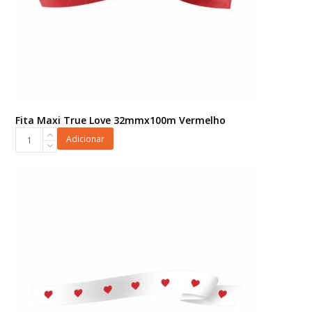
Fita Maxi True Love 32mmx100m Vermelho
Fita
Adicionar
Maxi
True
Love
32mmx100m
Vermelho
quantidade