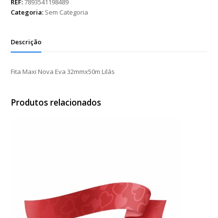
Eva
REF:
7893541198489
32mmx50m
Categoria:
Sem Categoria
Lilás
quantidade
Descrição
Fita Maxi Nova Eva 32mmx50m Lilás
Produtos relacionados