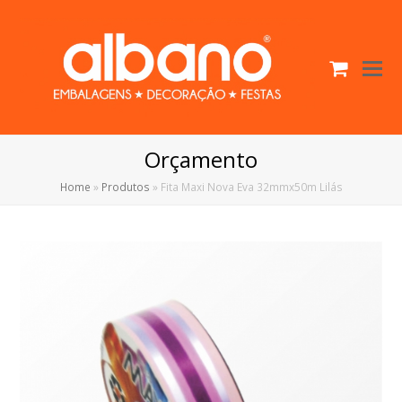
Cart
O
Mo
M
Orçamento
Home
»
Produtos
»
Fita Maxi Nova Eva 32mmx50m Lilás