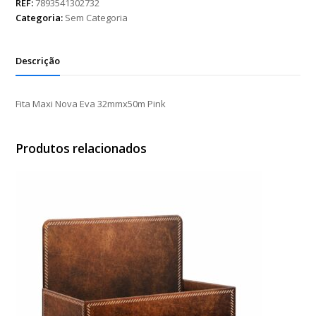
Eva
REF:
7893541302732
32mmx50m
Categoria:
Sem Categoria
Pink
quantidade
Descrição
Fita Maxi Nova Eva 32mmx50m Pink
Produtos relacionados