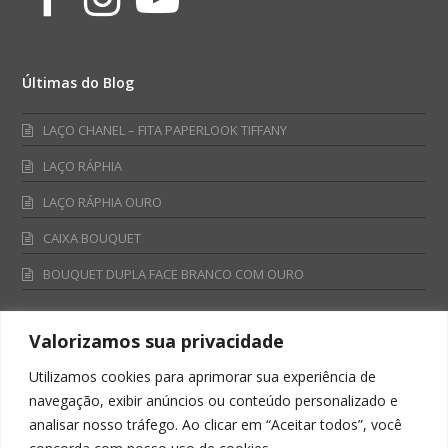
Últimas do Blog
LAÇO CHANEL – FITA PAPERLOOK TIFFANY
LAÇO RÁPHIA
LAÇO RÁPHIA OURO
CAIXA BOUQUET
BOUQUET DUPLA FACE BRANCO COM OURO
Valorizamos sua privacidade
Fale Conosco
Utilizamos cookies para aprimorar sua experiência de
Televendas:
navegação, exibir anúncios ou conteúdo personalizado e
0800 701 4866
analisar nosso tráfego. Ao clicar em “Aceitar todos”, você
televendas@albano.com.br