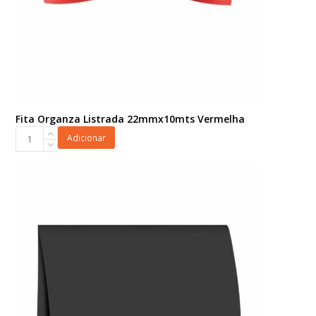
Fita Organza Listrada 22mmx10mts Vermelha
Fita
Adicionar
Organza
Listrada
22mmx10mts
Vermelha
quantidade