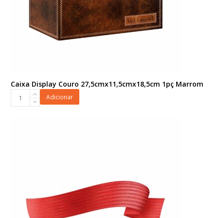
Caixa Display Couro 27,5cmx11,5cmx18,5cm 1pç Marrom
Caixa
Adicionar
Display
Couro
27,5cmx11,5cmx18,5cm
1pç
Marrom
quantidade