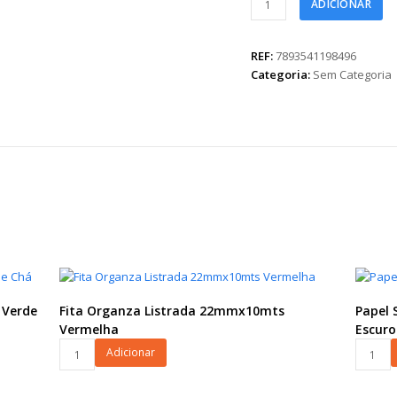
ADICIONAR
Maxi
Nova
Eva
REF:
7893541198496
32mmx50m
Categoria:
Sem Categoria
Rosa
quantidade
 Verde
Fita Organza Listrada 22mmx10mts
Papel 
Vermelha
Escuro
Fita
Papel
Adicionar
Organza
Seda
Listrada
Liso