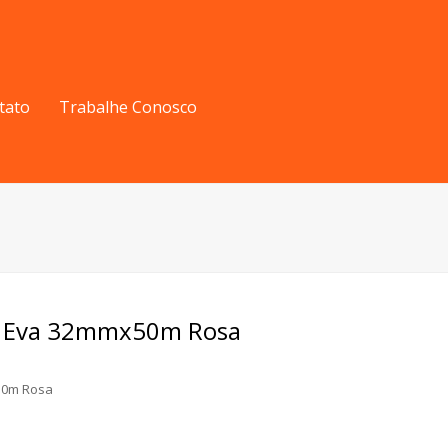
tato
Trabalhe Conosco
a Eva 32mmx50m Rosa
50m Rosa