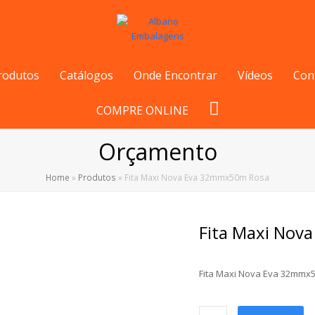
rodutos
Catálogos
Onde Encontrar
Vídeos
Con
COMPRE ONLINE
Orçamento
Home
»
Produtos
»
Fita Maxi Nova Eva 32mmx50m Rosa
Fita Maxi Nov
Fita Maxi Nova Eva 32mmx
Fita