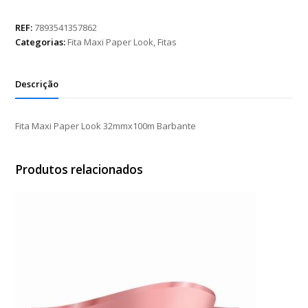
Paper
Look
REF:
7893541357862
32mmx100m
Categorias:
Fita Maxi Paper Look
,
Fitas
Barbante
quantidade
Descrição
Fita Maxi Paper Look 32mmx100m Barbante
Produtos relacionados