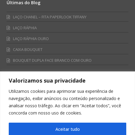
Últimas do Blog
LAÇO CHANEL – FITA PAPERLOOK TIFFANY
LAÇO RÁPHIA
LAÇO RÁPHIA OURO
CAIXA BOUQUET
BOUQUET DUPLA FACE BRANCO COM OURO
Valorizamos sua privacidade
Fale Conosco
Utilizamos cookies para aprimorar sua experiência de
Televendas:
navegação, exibir anúncios ou conteúdo personalizado e
0800 701 4866
analisar nosso tráfego. Ao clicar em “Aceitar todos”, você
televendas@albano.com.br
concorda com nosso uso de cookies.
SAC:
sac@albano.com.br
Intitucional:
Aceitar tudo
institucional@albano.com.br