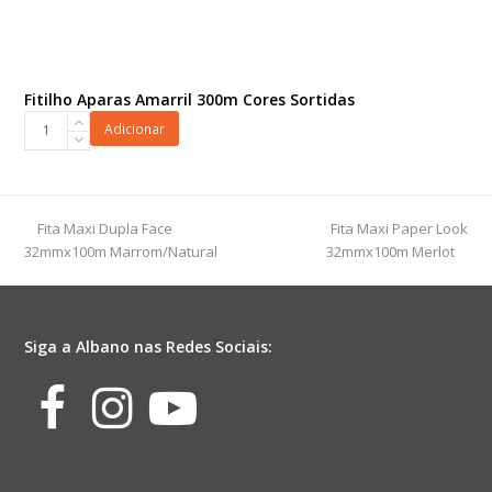
Fitilho Aparas Amarril 300m Cores Sortidas
Fitilho
Adicionar
Aparas
Amarril
300m
Cores
previous
next
Fita Maxi Dupla Face
Fita Maxi Paper Look
Sortidas
post:
post:
32mmx100m Marrom/Natural
32mmx100m Merlot
quantidade
Siga a Albano nas Redes Sociais:
Facebook
Instagram
Youtube