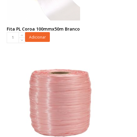
Fita PL Coroa 100mmx50m Branco
Fita
Adicionar
PL
Coroa
100mmx50m
Branco
quantidade