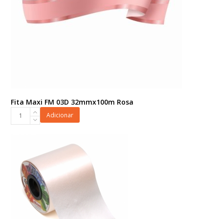
Fita Maxi FM 03D 32mmx100m Rosa
Fita
Adicionar
Maxi
FM
03D
32mmx100m
Rosa
quantidade