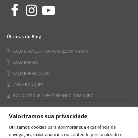
Facebook
Instagram
Youtube
Últimas do Blog
LAÇO CHANEL – FITA PAPERLOOK TIFFANY
LAÇO RÁPHIA
LAÇO RÁPHIA OURO
CAIXA BOUQUET
BOUQUET DUPLA FACE BRANCO COM OURO
Valorizamos sua privacidade
Fale Conosco
Utilizamos cookies para aprimorar sua experiência de
Televendas:
navegação, exibir anúncios ou conteúdo personalizado e
0800 701 4866