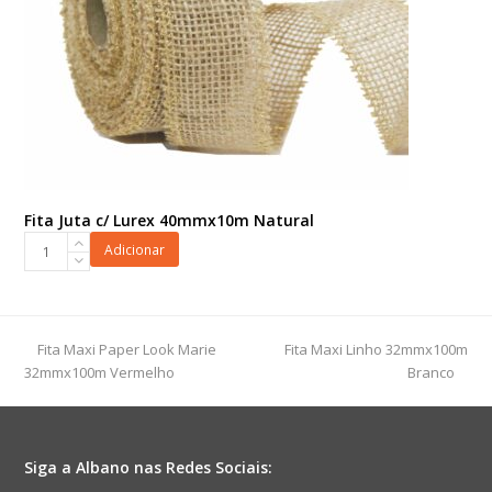
Fita Juta c/ Lurex 40mmx10m Natural
Fita
Adicionar
Juta
c/
Lurex
40mmx10m
previous
next
Fita Maxi Paper Look Marie
Fita Maxi Linho 32mmx100m
Natural
post:
post:
32mmx100m Vermelho
Branco
quantidade
Siga a Albano nas Redes Sociais: