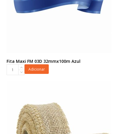
Fita Maxi FM 03D 32mmx100m Azul
Fita
Adicionar
Maxi
FM
03D
32mmx100m
Azul
quantidade