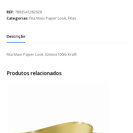
Paper
Look
REF:
7893541282928
32mmx100m
Categorias:
Fita Maxi Paper Look
,
Fitas
Kraft
quantidade
Descrição
Fita Maxi Paper Look 32mmx100m Kraft
Produtos relacionados