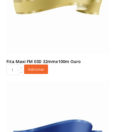
Fita Maxi FM 03D 32mmx100m Ouro
Fita
Adicionar
Maxi
FM
03D
32mmx100m
Ouro
quantidade