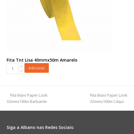
Fita Tnt Lisa 40mmx50m Amarelo
Fita
Adicionar
Tnt
Lisa
40mmx50m
Amarelo
previous
next
Fita Maxi Paper Look
Fita Maxi Paper Look
quantidade
post:
post:
32mmx100m Barbante
32mmx100m Cáqui
Siga a Albano nas Redes Sociais: