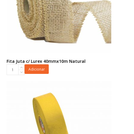
Fita Juta c/ Lurex 40mmx10m Natural
Fita
Adicionar
Juta
c/
Lurex
40mmx10m
Natural
quantidade