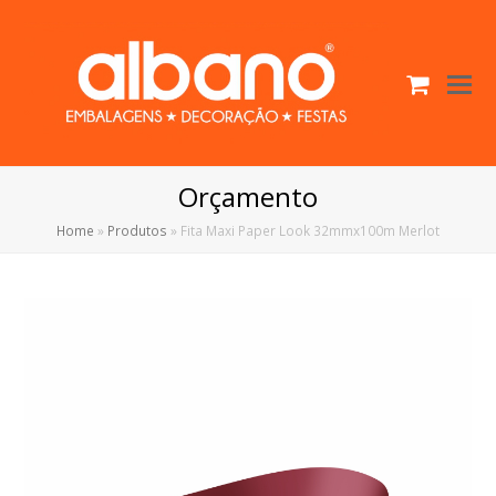
Cart
O
Mo
M
Orçamento
Home
»
Produtos
»
Fita Maxi Paper Look 32mmx100m Merlot