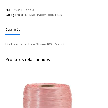
Paper
Look
REF:
7893541357923
32mmx100m
Categorias:
Fita Maxi Paper Look
,
Fitas
Merlot
quantidade
Descrição
Fita Maxi Paper Look 32mmx100m Merlot
Produtos relacionados