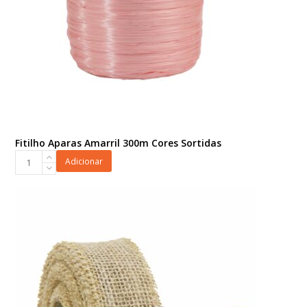
Fitilho Aparas Amarril 300m Cores Sortidas
Fitilho
Adicionar
Aparas
Amarril
300m
Cores
Sortidas
quantidade