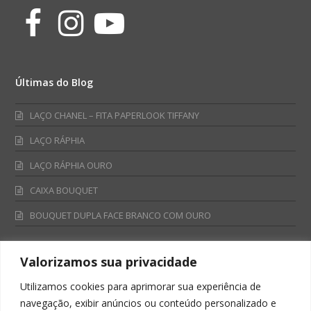
Facebook
Instagram
Youtube
Últimas do Blog
LAÇO CHANEL – FITA PAPERLOOK TIFFANY
LAÇO RÁPHIA
LAÇO RÁPHIA OURO
CAIXA BOUQUET
BOUQUET DUPLA FACE BRANCO COM OURO
Valorizamos sua privacidade
Fale Conosco
Utilizamos cookies para aprimorar sua experiência de
Televendas:
navegação, exibir anúncios ou conteúdo personalizado e
0800 701 4866