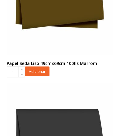
Papel Seda Liso 49cmx69cm 100fls Marrom
Papel
Adicionar
Seda
Liso
49cmx69cm
100fls
Marrom
quantidade