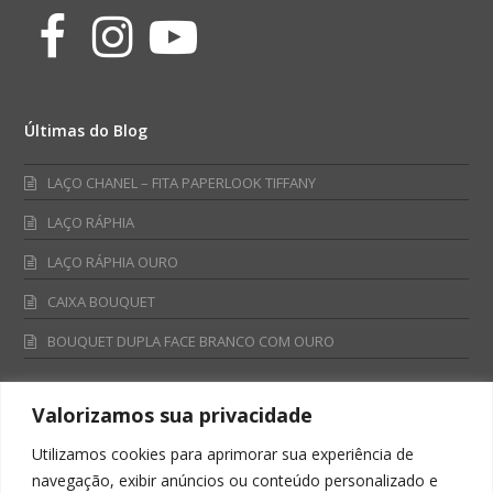
Facebook
Instagram
Youtube
Últimas do Blog
LAÇO CHANEL – FITA PAPERLOOK TIFFANY
LAÇO RÁPHIA
LAÇO RÁPHIA OURO
CAIXA BOUQUET
BOUQUET DUPLA FACE BRANCO COM OURO
Valorizamos sua privacidade
Fale Conosco
Utilizamos cookies para aprimorar sua experiência de
Televendas:
navegação, exibir anúncios ou conteúdo personalizado e
0800 701 4866