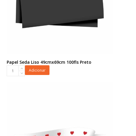
Papel Seda Liso 49cmx69cm 100fls Preto
Papel
Adicionar
Seda
Liso
49cmx69cm
100fls
Preto
quantidade