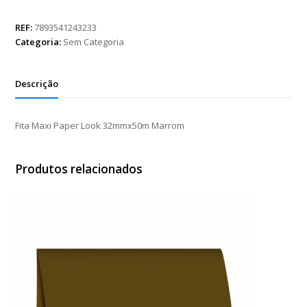
Paper
Look
REF:
7893541243233
32mmx50m
Categoria:
Sem Categoria
Marrom
quantidade
Descrição
Fita Maxi Paper Look 32mmx50m Marrom
Produtos relacionados