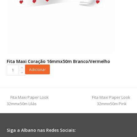
Fita Maxi Coração 16mmx50m Branco/Vermelho
Fita
Adicionar
Maxi
Coração
16mmx50m
Branco/Vermelho
previous
next
Fita Maxi Paper Look
Fita Maxi Paper Look
quantidade
post:
post:
32mmx50m Lilás
32mmx50m Pink
Siga a Albano nas Redes Sociais: