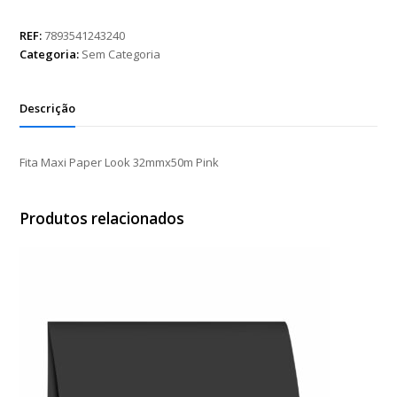
Paper
Look
REF:
7893541243240
32mmx50m
Categoria:
Sem Categoria
Pink
quantidade
Descrição
Fita Maxi Paper Look 32mmx50m Pink
Produtos relacionados