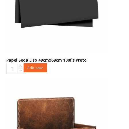
Papel Seda Liso 49cmx69cm 100fls Preto
Papel
Adicionar
Seda
Liso
49cmx69cm
100fls
Preto
quantidade