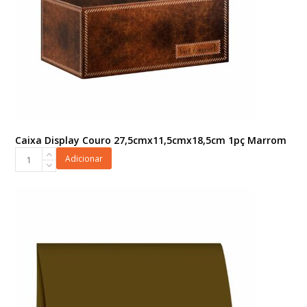
Caixa Display Couro 27,5cmx11,5cmx18,5cm 1pç Marrom
Caixa
Adicionar
Display
Couro
27,5cmx11,5cmx18,5cm
1pç
Marrom
quantidade