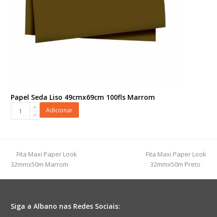
Papel Seda Liso 49cmx69cm 100fls Marrom
Papel
Adicionar
Seda
Liso
49cmx69cm
100fls
previous
next
Fita Maxi Paper Look
Fita Maxi Paper Look
Marrom
post:
post:
32mmx50m Marrom
32mmx50m Preto
quantidade
Siga a Albano nas Redes Sociais: