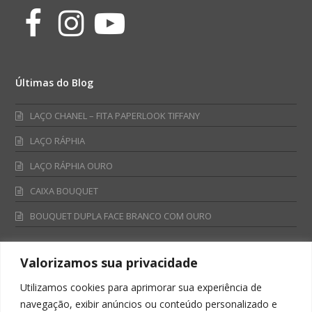
Facebook
Instagram
Youtube
Últimas do Blog
LAÇO CHANEL – FITA PAPERLOOK TIFFANY
LAÇO RÁPHIA
LAÇO RÁPHIA OURO
CAIXA BOUQUET
BOUQUET DUPLA FACE BRANCO COM OURO
Valorizamos sua privacidade
Fale Conosco
Utilizamos cookies para aprimorar sua experiência de
Televendas:
navegação, exibir anúncios ou conteúdo personalizado e
0800 701 4866