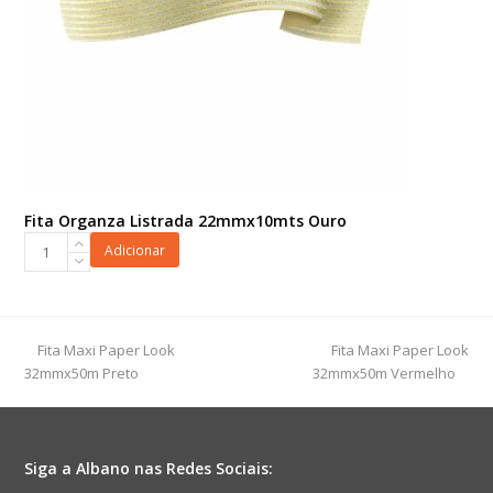
Fita Organza Listrada 22mmx10mts Ouro
Fita
Adicionar
Organza
Listrada
22mmx10mts
Ouro
previous
next
Fita Maxi Paper Look
Fita Maxi Paper Look
quantidade
post:
post:
32mmx50m Preto
32mmx50m Vermelho
Siga a Albano nas Redes Sociais: