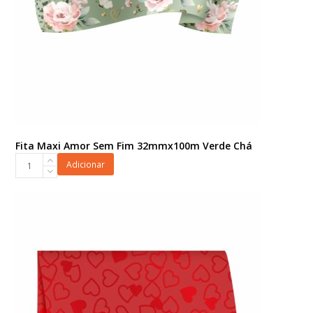
Fita Maxi Amor Sem Fim 32mmx100m Verde Chá
Fita
Adicionar
Maxi
Amor
Sem
Fim
32mmx100m
Verde
Chá
quantidade