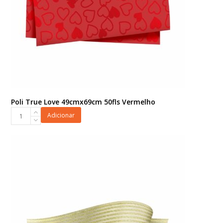
Poli True Love 49cmx69cm 50fls Vermelho
Poli
Adicionar
True
Love
49cmx69cm
50fls
Vermelho
quantidade