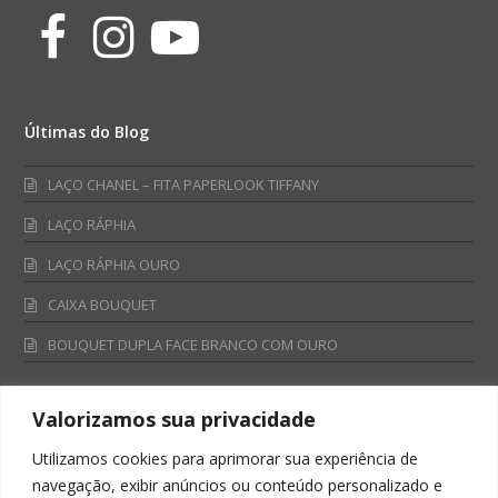
Facebook
Instagram
Youtube
Últimas do Blog
LAÇO CHANEL – FITA PAPERLOOK TIFFANY
LAÇO RÁPHIA
LAÇO RÁPHIA OURO
CAIXA BOUQUET
BOUQUET DUPLA FACE BRANCO COM OURO
Valorizamos sua privacidade
Fale Conosco
Utilizamos cookies para aprimorar sua experiência de
Televendas:
navegação, exibir anúncios ou conteúdo personalizado e
0800 701 4866