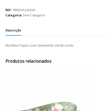
Paper
Look
REF:
7893541243264
32mmx50m
Categoria:
Sem Categoria
Verde
Limão
quantidade
Descrição
Fita Maxi Paper Look 32mmx50m Verde Limão
Produtos relacionados