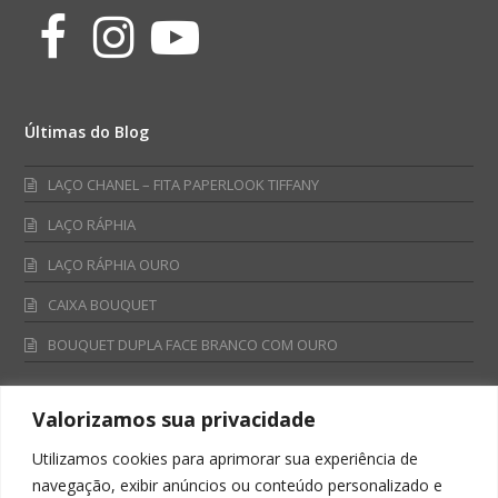
Facebook
Instagram
Youtube
Últimas do Blog
LAÇO CHANEL – FITA PAPERLOOK TIFFANY
LAÇO RÁPHIA
LAÇO RÁPHIA OURO
CAIXA BOUQUET
BOUQUET DUPLA FACE BRANCO COM OURO
Valorizamos sua privacidade
Fale Conosco
Utilizamos cookies para aprimorar sua experiência de
Televendas:
navegação, exibir anúncios ou conteúdo personalizado e
0800 701 4866