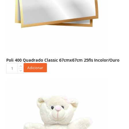
Poli 400 Quadrado Classic 67cmx67cm 25fls Incolor/Ouro
Poli
Adicionar
400
Quadrado
Classic
67cmx67cm
25fls
Incolor/Ouro
quantidade