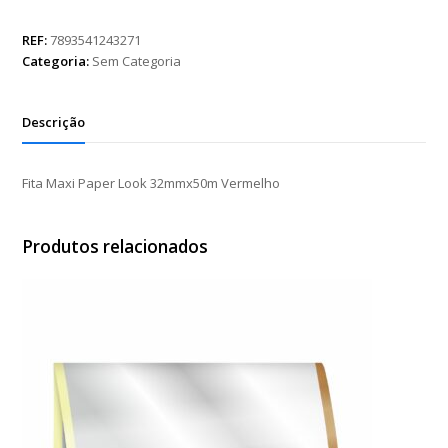
Paper
Look
REF:
7893541243271
32mmx50m
Categoria:
Sem Categoria
Vermelho
quantidade
Descrição
Fita Maxi Paper Look 32mmx50m Vermelho
Produtos relacionados