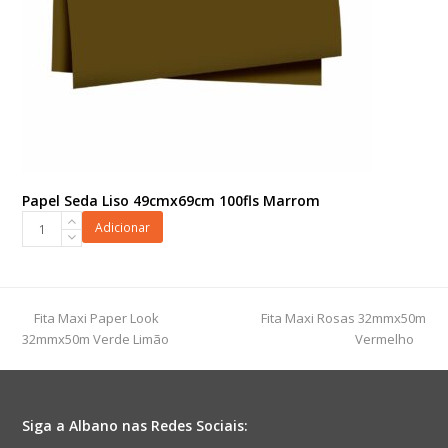
Papel Seda Liso 49cmx69cm 100fls Marrom
Papel
Adicionar
Seda
Liso
49cmx69cm
100fls
previous
next
Fita Maxi Paper Look
Fita Maxi Rosas 32mmx50m
Marrom
post:
post:
32mmx50m Verde Limão
Vermelho
quantidade
Siga a Albano nas Redes Sociais: