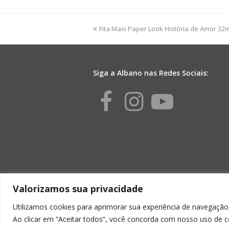
FM
100L
32mmx150m
previous
Fita Maxi Paper Look História de Amor 3
Pink
post:
quantidade
Siga a Albano nas Redes Sociais:
Facebook
Instagr
Yout
Valorizamos sua privacidade
Utilizamos cookies para aprimorar sua experiência de navegação,
Ao clicar em “Aceitar todos”, você concorda com nosso uso de c
ALBA