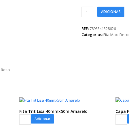
Fita
ADICIONAR
Maxi
Paper
Look
REF:
7893541328626
Amo
Categorias:
Fita Maxi Dec
Você
32mmx100m
Rosa
quantidade
 Rosa
Fita Tnt Lisa 40mmx50m Amarelo
Capa F
Fita
Capa
Adicionar
Tnt
Faixa