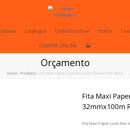
rodutos
Catálogos
Onde Encontrar
Vídeos
Con
COMPRE ONLINE
Orçamento
Home
»
Produtos
»
Fita Maxi Paper Look Amo Você 32mmx100m Rosa
Fita Maxi Pap
32mmx100m R
Fita Maxi Paper Look Amo