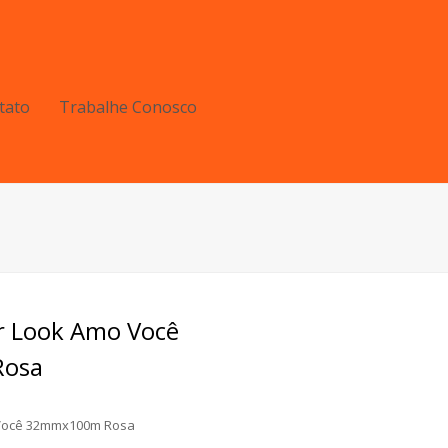
tato
Trabalhe Conosco
er Look Amo Você
osa
 Você 32mmx100m Rosa