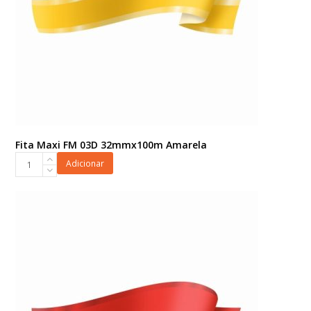
Fita Maxi FM 03D 32mmx100m Amarela
Fita
Adicionar
Maxi
FM
03D
32mmx100m
Amarela
quantidade