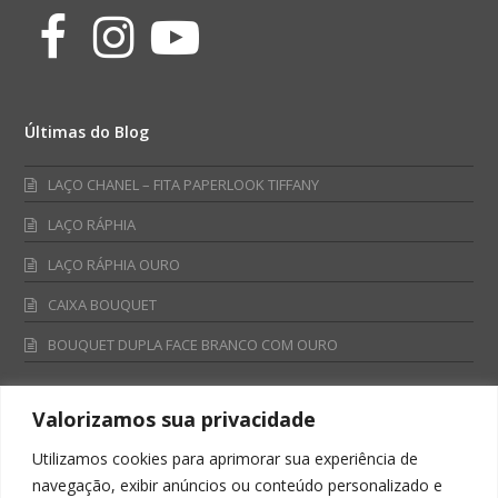
Facebook
Instagram
Youtube
Últimas do Blog
LAÇO CHANEL – FITA PAPERLOOK TIFFANY
LAÇO RÁPHIA
LAÇO RÁPHIA OURO
CAIXA BOUQUET
BOUQUET DUPLA FACE BRANCO COM OURO
Valorizamos sua privacidade
Fale Conosco
Utilizamos cookies para aprimorar sua experiência de
Televendas:
navegação, exibir anúncios ou conteúdo personalizado e
0800 701 4866