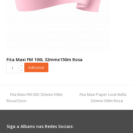
Fita Maxi FM 100L 32mmx150m Rosa
Fita
Adicionar
Maxi
FM
100L
32mmx150m
previous
next
Fita Maxi FM 03D 32mmx100m
Fita Maxi Paper Look Bella
Rosa
post:
post:
Rosa/Ouro
32mmx100m Rosa
quantidade
Siga a Albano nas Redes Sociais: