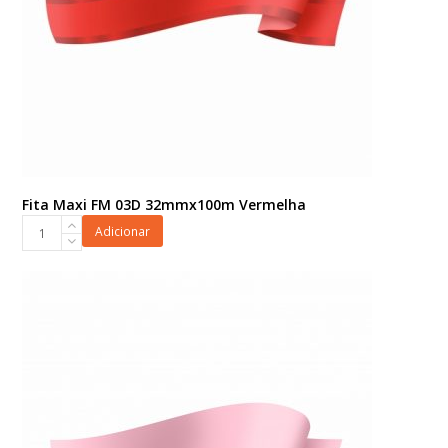
Fita Maxi FM 03D 32mmx100m Vermelha
Fita
Adicionar
Maxi
FM
03D
32mmx100m
Vermelha
quantidade