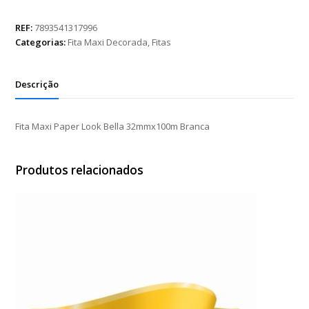
Paper
Look
REF:
7893541317996
Bella
Categorias:
Fita Maxi Decorada
,
Fitas
32mmx100m
Branca
quantidade
Descrição
Fita Maxi Paper Look Bella 32mmx100m Branca
Produtos relacionados