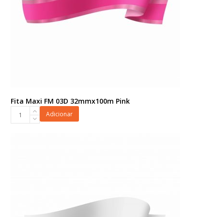
Fita Maxi FM 03D 32mmx100m Pink
Fita
Adicionar
Maxi
FM
03D
32mmx100m
Pink
quantidade