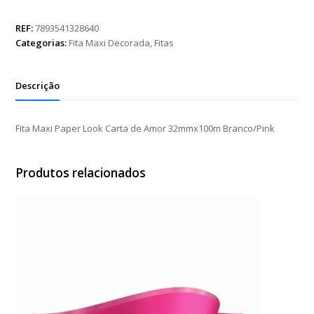
Paper
Look
REF:
7893541328640
Carta
Categorias:
Fita Maxi Decorada
,
Fitas
de
Amor
32mmx100m
Descrição
Branco/Pink
quantidade
Fita Maxi Paper Look Carta de Amor 32mmx100m Branco/Pink
Produtos relacionados