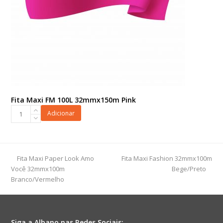
Fita Maxi FM 100L 32mmx150m Pink
Fita
Adicionar
Maxi
FM
100L
32mmx150m
previous
next
Fita Maxi Paper Look Amo
Fita Maxi Fashion 32mmx100m
Pink
post:
post:
Você 32mmx100m
Bege/Preto
quantidade
Branco/Vermelho
Siga a Albano nas Redes Sociais: