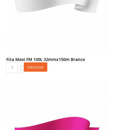
Fita Maxi FM 100L 32mmx150m Branco
Fita
Adicionar
Maxi
FM
100L
32mmx150m
Branco
quantidade