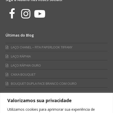
Facebook
Instagram
Youtube
Últimas do Blog
LAÇO CHANEL – FITA PAPERLOOK TIFFANY
LAÇO RÁPHIA
LAÇO RÁPHIA OURO
CAIXA BOUQUET
BOUQUET DUPLA FACE BRANCO COM OURO
Valorizamos sua privacidade
Fale Conosco
Utilizamos cookies para aprimorar sua experiência de
Televendas: