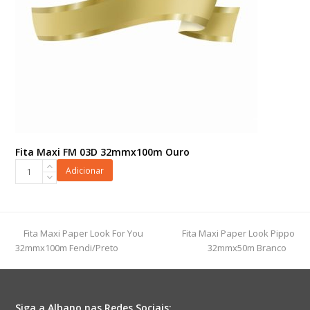
Fita Maxi FM 03D 32mmx100m Ouro
Fita
Adicionar
Maxi
FM
03D
32mmx100m
previous
next
Fita Maxi Paper Look For You
Fita Maxi Paper Look Pippo
Ouro
post:
post:
32mmx100m Fendi/Preto
32mmx50m Branco
quantidade
Siga a Albano nas Redes Sociais: