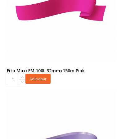
Fita Maxi FM 100L 32mmx150m Pink
Fita
Adicionar
Maxi
FM
100L
32mmx150m
Pink
quantidade