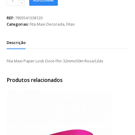
ADICIONAR
Maxi
Paper
Look
REF:
7893541338120
Doce
Categorias:
Fita Maxi Decorada
,
Fitas
Flor
32mmx50m
Rosa/Lilás
Descrição
quantidade
Fita Maxi Paper Look Doce Flor 32mmx50m Rosa/Lilás
Produtos relacionados