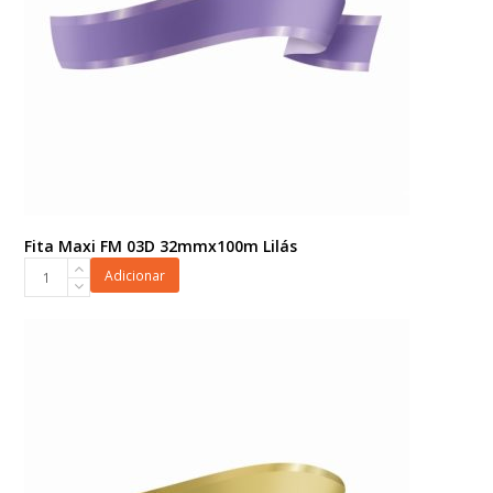
Fita Maxi FM 03D 32mmx100m Lilás
Fita
Adicionar
Maxi
FM
03D
32mmx100m
Lilás
quantidade