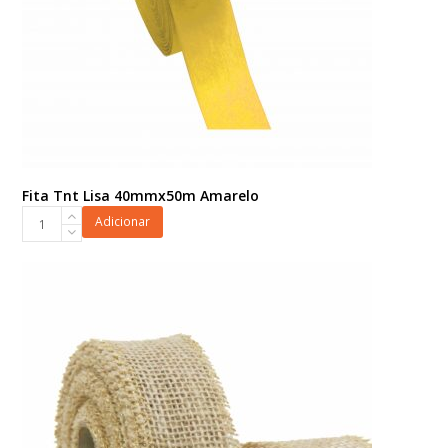
Fita Tnt Lisa 40mmx50m Amarelo
Fita
Adicionar
Tnt
Lisa
40mmx50m
Amarelo
quantidade