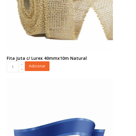
Fita Juta c/ Lurex 40mmx10m Natural
Fita
Adicionar
Juta
c/
Lurex
40mmx10m
Natural
quantidade