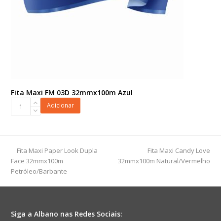
Fita Maxi FM 03D 32mmx100m Azul
Fita
Adicionar
Maxi
FM
03D
32mmx100m
previous
next
Fita Maxi Paper Look Dupla
Fita Maxi Candy Love
Azul
post:
post:
Face 32mmx100m
32mmx100m Natural/Vermelho
quantidade
Petróleo/Barbante
Siga a Albano nas Redes Sociais: