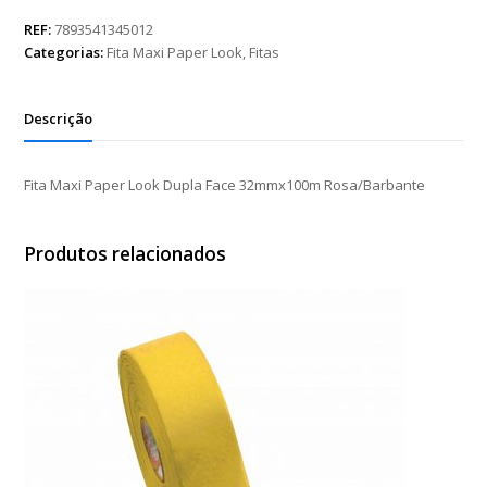
Paper
Look
REF:
7893541345012
Dupla
Categorias:
Fita Maxi Paper Look
,
Fitas
Face
32mmx100m
Rosa/Barbante
Descrição
quantidade
Fita Maxi Paper Look Dupla Face 32mmx100m Rosa/Barbante
Produtos relacionados