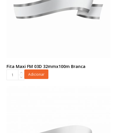
Fita Maxi FM 03D 32mmx100m Branca
Fita
Adicionar
Maxi
FM
03D
32mmx100m
Branca
quantidade