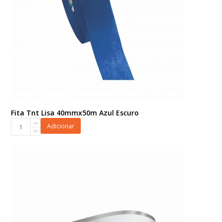
Fita Tnt Lisa 40mmx50m Azul Escuro
Fita
Adicionar
Tnt
Lisa
40mmx50m
Azul
Escuro
quantidade