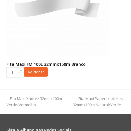
Fita Maxi FM 100L 32mmx150m Branco
Fita
Adicionar
Maxi
FM
100L
32mmx150m
previous
next
Fita Maxi Xadrez 32mmx100m
Fita Maxi Paper Look Hera
Branco
post:
post:
Verde/Vermelho
32mmx100m Natural/Verde
quantidade
Siga a Albano nas Redes Sociais: