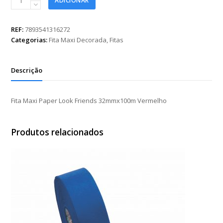
ADICIONAR
Maxi
Paper
Look
REF:
7893541316272
Friends
Categorias:
Fita Maxi Decorada
,
Fitas
32mmx100m
Vermelho
quantidade
Descrição
Fita Maxi Paper Look Friends 32mmx100m Vermelho
Produtos relacionados