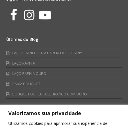
Facebook
Instagram
Youtube
Últimas do Blog
LAÇO CHANEL – FITA PAPERLOOK TIFFANY
LAÇO RÁPHIA
LAÇO RÁPHIA OURO
CAIXA BOUQUET
BOUQUET DUPLA FACE BRANCO COM OURO
Valorizamos sua privacidade
Fale Conosco
Utilizamos cookies para aprimorar sua experiência de
Televendas: