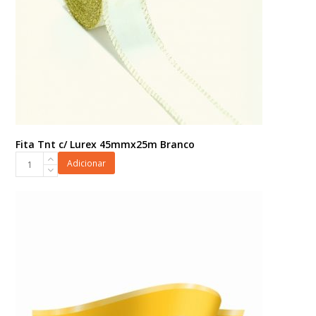
Fita Tnt c/ Lurex 45mmx25m Branco
Fita
Adicionar
Tnt
c/
Lurex
45mmx25m
Branco
quantidade