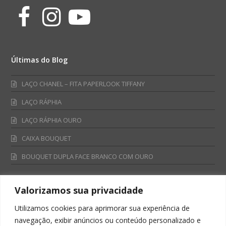
Facebook
Instagram
Youtube
Últimas do Blog
LAÇO CHANEL – FITA PAPERLOOK TIFFANY
LAÇO RÁPHIA
LAÇO RÁPHIA OURO
CAIXA BOUQUET
BOUQUET DUPLA FACE BRANCO COM OURO
Valorizamos sua privacidade
Fale Conosco
Utilizamos cookies para aprimorar sua experiência de
Televendas:
navegação, exibir anúncios ou conteúdo personalizado e
0800 701 4866