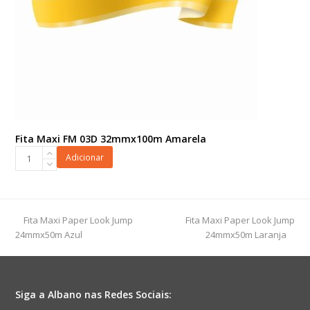
Fita Maxi FM 03D 32mmx100m Amarela
Fita
Adicionar
Maxi
FM
03D
32mmx100m
previous
next
Fita Maxi Paper Look Jump
Fita Maxi Paper Look Jump
Amarela
post:
post:
24mmx50m Azul
24mmx50m Laranja
quantidade
Siga a Albano nas Redes Sociais: