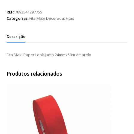
Paper
Look
REF:
7893541297755
Jump
Categorias:
Fita Maxi Decorada
,
Fitas
24mmx50m
Amarelo
quantidade
Descrição
Fita Maxi Paper Look Jump 24mmx50m Amarelo
Produtos relacionados