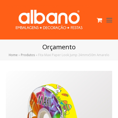
Cart
O
Mo
M
Orçamento
Home
»
Produtos
»
Fita Maxi Paper Look Jump 24mmx50m Amarelo