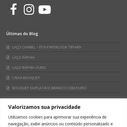
Facebook
Instagram
Youtube
Últimas do Blog
LAÇO CHANEL – FITA PAPERLOOK TIFFANY
LAÇO RÁPHIA
LAÇO RÁPHIA OURO
CAIXA BOUQUET
BOUQUET DUPLA FACE BRANCO COM OURO
Valorizamos sua privacidade
Fale Conosco
Utilizamos cookies para aprimorar sua experiência de
Televendas:
navegação, exibir anúncios ou conteúdo personalizado e
0800 701 4866