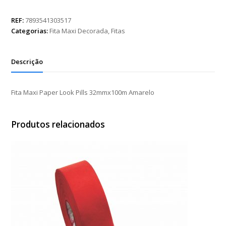
Paper
Look
REF:
7893541303517
Pills
Categorias:
Fita Maxi Decorada
,
Fitas
32mmx100m
Amarelo
quantidade
Descrição
Fita Maxi Paper Look Pills 32mmx100m Amarelo
Produtos relacionados