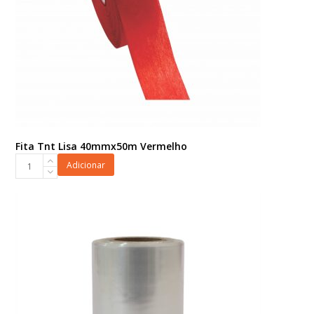
Fita Tnt Lisa 40mmx50m Vermelho
Fita
Adicionar
Tnt
Lisa
40mmx50m
Vermelho
quantidade