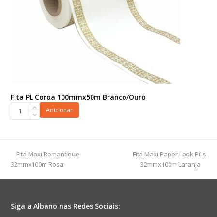
Fita PL Coroa 100mmx50m Branco/Ouro
Fita
Adicionar
PL
Coroa
100mmx50m
Branco/Ouro
previous
next
Fita Maxi Romantique
Fita Maxi Paper Look Pills
quantidade
post:
post:
32mmx100m Rosa
32mmx100m Laranja
Siga a Albano nas Redes Sociais: