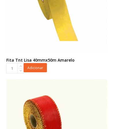
Fita Tnt Lisa 40mmx50m Amarelo
Fita
Adicionar
Tnt
Lisa
40mmx50m
Amarelo
quantidade