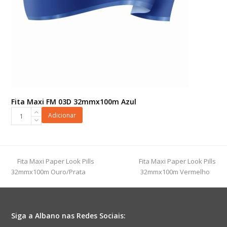
Fita Maxi FM 03D 32mmx100m Azul
Fita
Adicionar
Maxi
FM
03D
32mmx100m
previous
next
Fita Maxi Paper Look Pills
Fita Maxi Paper Look Pills
Azul
post:
post:
32mmx100m Ouro/Prata
32mmx100m Vermelho
quantidade
Siga a Albano nas Redes Sociais: