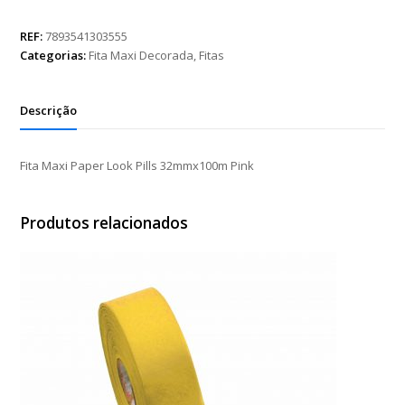
Paper
Look
REF:
7893541303555
Pills
Categorias:
Fita Maxi Decorada
,
Fitas
32mmx100m
Pink
quantidade
Descrição
Fita Maxi Paper Look Pills 32mmx100m Pink
Produtos relacionados