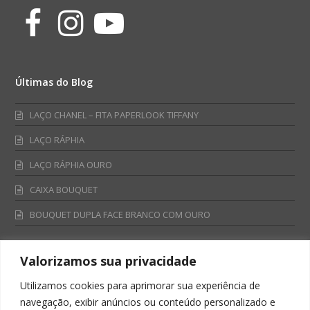
Facebook
Instagram
Youtube
Últimas do Blog
LAÇO CHANEL – FITA PAPERLOOK TIFFANY
LAÇO RÁPHIA
LAÇO RÁPHIA OURO
CAIXA BOUQUET
BOUQUET DUPLA FACE BRANCO COM OURO
Valorizamos sua privacidade
Fale Conosco
Utilizamos cookies para aprimorar sua experiência de
Televendas:
navegação, exibir anúncios ou conteúdo personalizado e
0800 701 4866