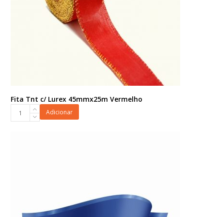
Fita Tnt c/ Lurex 45mmx25m Vermelho
Fita
Adicionar
Tnt
c/
Lurex
45mmx25m
Vermelho
quantidade