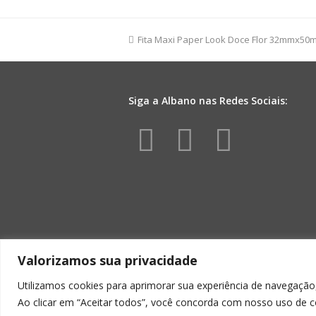
Coroa
100mmx50m
Branco/Ouro
previous
Fita Maxi Paper Look Doce Flor 32mmx50m
quantidade
post:
Siga a Albano nas Redes Sociais:
Facebook
Instagr
Yout
Valorizamos sua privacidade
Utilizamos cookies para aprimorar sua experiência de navegação,
Ao clicar em “Aceitar todos”, você concorda com nosso uso de c
ALBA