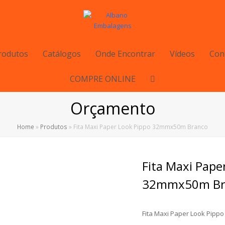
rodutos
Catálogos
Onde Encontrar
Vídeos
Con
COMPRE ONLINE
Orçamento
Home
»
Produtos
»
Fita Maxi Paper Look Pippo 32mmx50m Branco
Fita Maxi Pape
32mmx50m Br
Fita Maxi Paper Look Pip