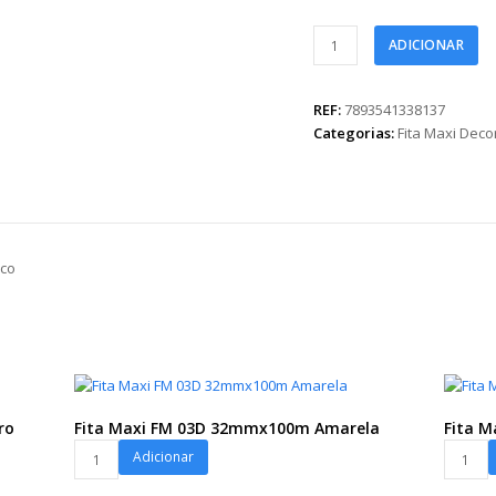
Fita
ADICIONAR
Maxi
Paper
Look
REF:
7893541338137
Pippo
Categorias:
Fita Maxi Dec
32mmx50m
Branco
quantidade
nco
ro
Fita Maxi FM 03D 32mmx100m Amarela
Fita 
Fita
Fita
Adicionar
Maxi
Maxi