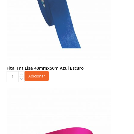
Fita Tnt Lisa 40mmx50m Azul Escuro
Fita
Adicionar
Tnt
Lisa
40mmx50m
Azul
Escuro
quantidade