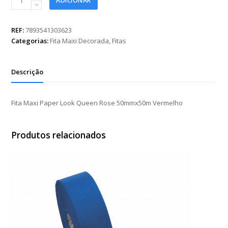
ADICIONAR
Maxi
Paper
Look
REF:
7893541303623
Queen
Categorias:
Fita Maxi Decorada
,
Fitas
Rose
50mmx50m
Vermelho
Descrição
quantidade
Fita Maxi Paper Look Queen Rose 50mmx50m Vermelho
Produtos relacionados