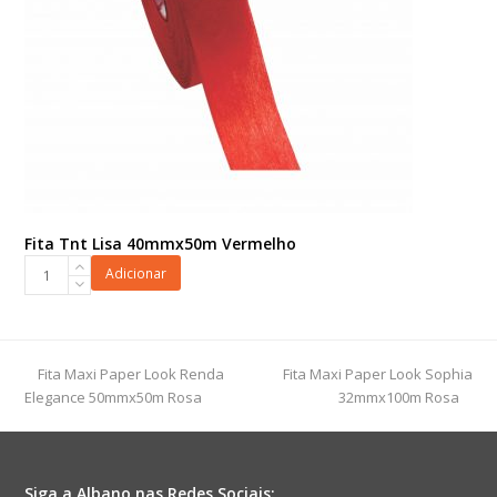
Fita Tnt Lisa 40mmx50m Vermelho
Fita
Adicionar
Tnt
Lisa
40mmx50m
Vermelho
previous
next
Fita Maxi Paper Look Renda
Fita Maxi Paper Look Sophia
quantidade
post:
post:
Elegance 50mmx50m Rosa
32mmx100m Rosa
Siga a Albano nas Redes Sociais: