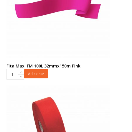
Fita Maxi FM 100L 32mmx150m Pink
Fita
Adicionar
Maxi
FM
100L
32mmx150m
Pink
quantidade