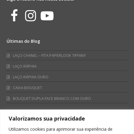
Facebook
Instagram
Youtube
Últimas do Blog
LAÇO CHANEL – FITA PAPERLOOK TIFFANY
LAÇO RÁPHIA
LAÇO RÁPHIA OURO
CAIXA BOUQUET
BOUQUET DUPLA FACE BRANCO COM OURO
Valorizamos sua privacidade
Fale Conosco
Utilizamos cookies para aprimorar sua experiência de
Televendas: