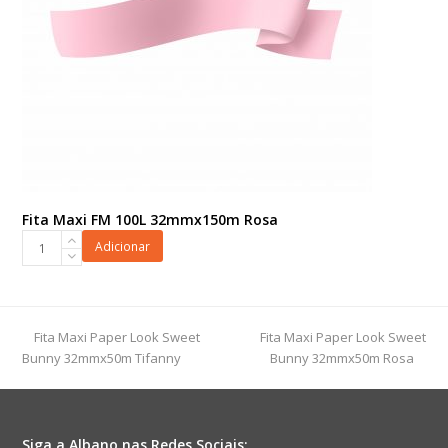
Fita Maxi FM 100L 32mmx150m Rosa
Fita
Adicionar
Maxi
FM
100L
32mmx150m
previous
next
Fita Maxi Paper Look Sweet
Fita Maxi Paper Look Sweet
Rosa
post:
post:
Bunny 32mmx50m Tifanny
Bunny 32mmx50m Rosa
quantidade
Siga a Albano nas Redes Sociais: