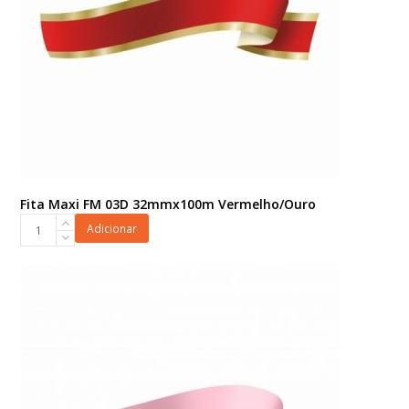
Fita Maxi FM 03D 32mmx100m Vermelho/Ouro
Fita
Adicionar
Maxi
FM
03D
32mmx100m
Vermelho/Ouro
quantidade