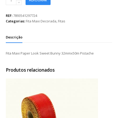
ADICIONAR
Maxi
Paper
Look
REF:
7893541297724
Sweet
Categorias:
Fita Maxi Decorada
,
Fitas
Bunny
32mmx50m
Pistache
Descrição
quantidade
Fita Maxi Paper Look Sweet Bunny 32mmx50m Pistache
Produtos relacionados