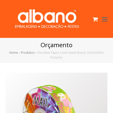
Cart
O
Mo
M
Orçamento
Home
»
Produtos
»
Fita Maxi Paper Look Sweet Bunny 32mmx50m
Pistache