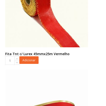
Fita Tnt c/ Lurex 45mmx25m Vermelho
Fita
Adicionar
Tnt
c/
Lurex
45mmx25m
Vermelho
quantidade