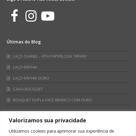
Facebook
Instagram
Youtube
Últimas do Blog
LAÇO CHANEL – FITA PAPERLOOK TIFFANY
LAÇO RÁPHIA
LAÇO RÁPHIA OURO
CAIXA BOUQUET
BOUQUET DUPLA FACE BRANCO COM OURO
Valorizamos sua privacidade
Fale Conosco
Utilizamos cookies para aprimorar sua experiência de
Televendas: