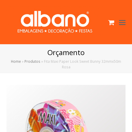
Cart
O
Mo
M
Orçamento
Home
»
Produtos
»
Fita Maxi Paper Look Sweet Bunny 32mmx50m
Rosa