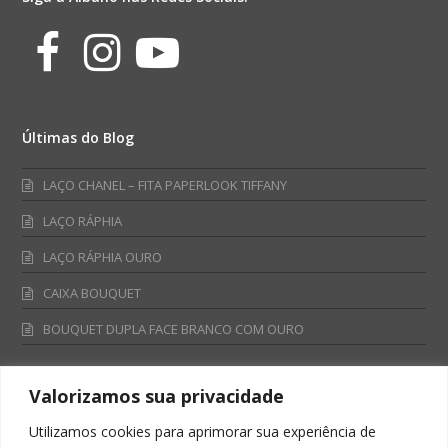
Facebook
Instagram
Youtube
Últimas do Blog
LAÇO CHANEL – FITA PAPERLOOK TIFFANY
LAÇO RÁPHIA
LAÇO RÁPHIA OURO
CAIXA BOUQUET
BOUQUET DUPLA FACE BRANCO COM OURO
Valorizamos sua privacidade
Fale Conosco
Utilizamos cookies para aprimorar sua experiência de
Televendas: