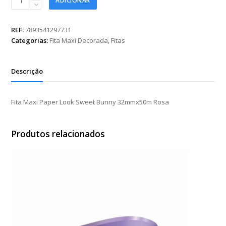
ADICIONAR
Maxi
Paper
Look
REF:
7893541297731
Sweet
Categorias:
Fita Maxi Decorada
,
Fitas
Bunny
32mmx50m
Rosa
Descrição
quantidade
Fita Maxi Paper Look Sweet Bunny 32mmx50m Rosa
Produtos relacionados