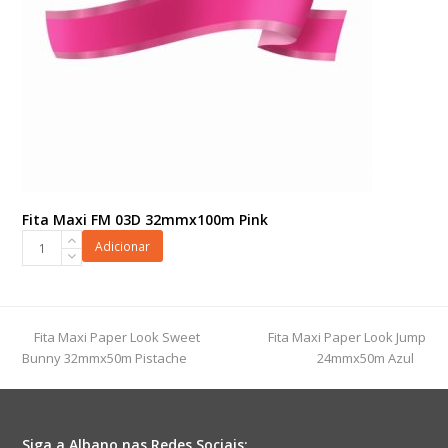
Fita Maxi FM 03D 32mmx100m Pink
Fita
Adicionar
Maxi
FM
03D
32mmx100m
previous
next
Fita Maxi Paper Look Sweet
Fita Maxi Paper Look Jump
Pink
post:
post:
Bunny 32mmx50m Pistache
24mmx50m Azul
quantidade
Siga a Albano nas Redes Sociais: