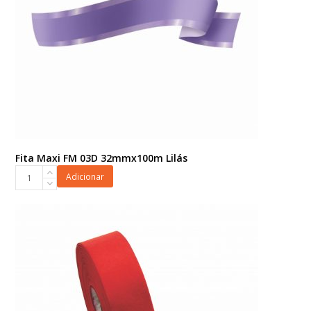
Fita Maxi FM 03D 32mmx100m Lilás
Fita
Adicionar
Maxi
FM
03D
32mmx100m
Lilás
quantidade