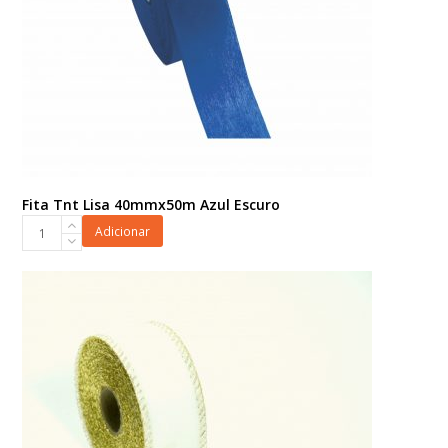
Fita Tnt Lisa 40mmx50m Azul Escuro
Fita
Adicionar
Tnt
Lisa
40mmx50m
Azul
Escuro
quantidade