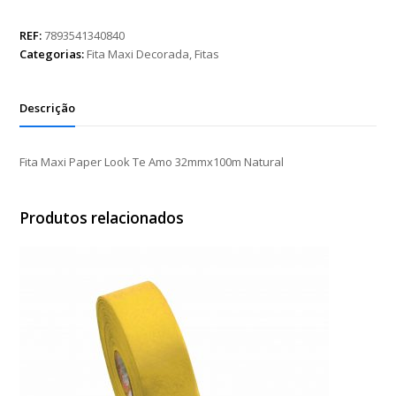
Paper
Look
REF:
7893541340840
Te
Categorias:
Fita Maxi Decorada
,
Fitas
Amo
32mmx100m
Natural
Descrição
quantidade
Fita Maxi Paper Look Te Amo 32mmx100m Natural
Produtos relacionados