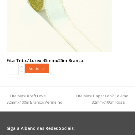
Fita Tnt c/ Lurex 45mmx25m Branco
Fita
Adicionar
Tnt
c/
Lurex
45mmx25m
previous
next
Fita Maxi Kraft Love
Fita Maxi Paper Look Te Amo
Branco
post:
post:
32mmx100m Branco/Vermelho
32mmx100m Rosa
quantidade
Siga a Albano nas Redes Sociais: