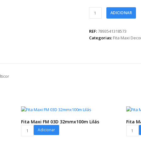
Fita
ADICIONAR
Maxi
Paper
Look
REF:
7893541318573
Tie
Categorias:
Fita Maxi Dec
Dye
32mmx50m
Multicor
quantidade
ticor
Fita Maxi FM 03D 32mmx100m Lilás
Fita 
Fita
Fita
Adicionar
Maxi
Maxi