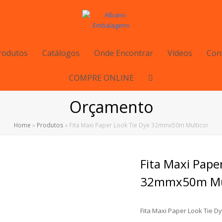
rodutos
Catálogos
Onde Encontrar
Vídeos
Con
COMPRE ONLINE
Orçamento
Home
»
Produtos
»
Fita Maxi Paper Look Tie Dye 32mmx50m Multicor
Fita Maxi Pape
32mmx50m Mul
Fita Maxi Paper Look Tie 