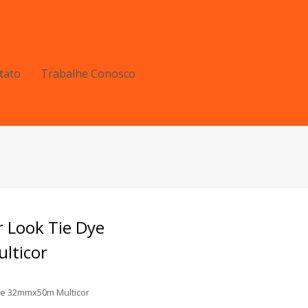
tato
Trabalhe Conosco
r Look Tie Dye
ticor
Dye 32mmx50m Multicor