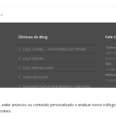
FM
FM
03D
03D
32mmx100m
32mmx
sa
Lilás
Ouro
quantidade
quanti
Últimas do Blog
Fale 
am
ube
Telev
LAÇO CHANEL – FITA PAPERLOOK TIFFANY
0800 7
telev
LAÇO RÁPHIA
SAC:
LAÇO RÁPHIA OURO
sac@a
Intitu
CAIXA BOUQUET
instit
BOUQUET DUPLA FACE BRANCO COM OURO
 exibir anúncios ou conteúdo personalizado e analisar nosso tráfego
ookies.
NO EMBALAGENS ESPECIAIS INDUSTRIA E COMERCIO LTDA CNPJ: 60.576.311/00