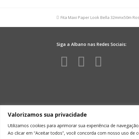
Coroa
300g
Incolor
previous
Fita Maxi Paper Look Bella 32mmx50m Ro
quantidade
post:
Siga a Albano nas Redes Sociais:
Facebook
Instagr
Yout
Valorizamos sua privacidade
Utilizamos cookies para aprimorar sua experiência de navegação,
Ao clicar em “Aceitar todos”, você concorda com nosso uso de c
ALBA