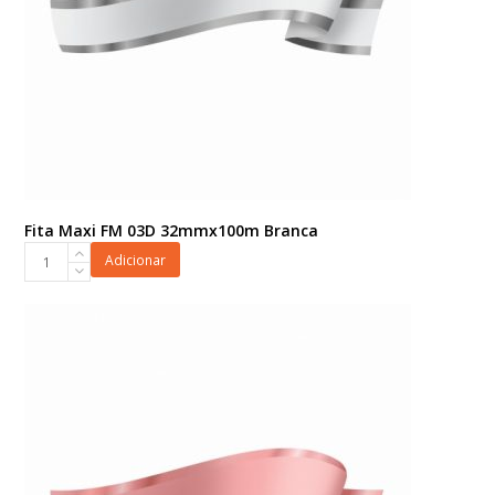
Fita Maxi FM 03D 32mmx100m Branca
Fita
Adicionar
Maxi
FM
03D
32mmx100m
Branca
quantidade