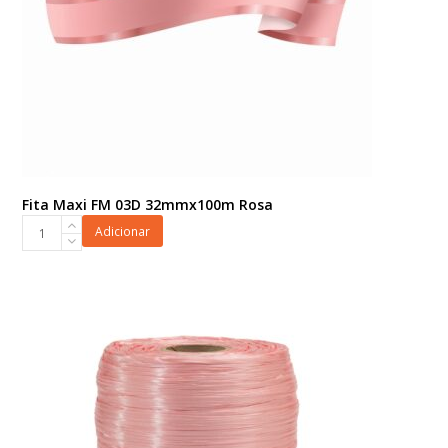
Fita Maxi FM 03D 32mmx100m Rosa
Fita
Adicionar
Maxi
FM
03D
32mmx100m
Rosa
quantidade