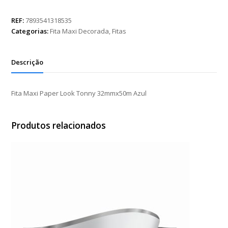
Paper
Look
REF:
7893541318535
Tonny
Categorias:
Fita Maxi Decorada
,
Fitas
32mmx50m
Azul
quantidade
Descrição
Fita Maxi Paper Look Tonny 32mmx50m Azul
Produtos relacionados