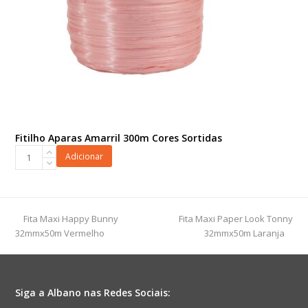
Fitilho Aparas Amarril 300m Cores Sortidas
Fitilho
Adicionar
Aparas
Amarril
300m
Cores
previous
next
Fita Maxi Happy Bunny
Fita Maxi Paper Look Tonny
Sortidas
post:
post:
32mmx50m Vermelho
32mmx50m Laranja
quantidade
Siga a Albano nas Redes Sociais: