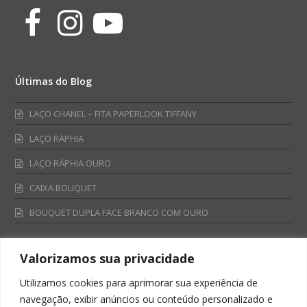
Facebook
Instagram
Youtube
Últimas do Blog
LAÇO CHANEL – FITA PAPERLOOK TIFFANY
LAÇO RÁPHIA
LAÇO RÁPHIA OURO
CAIXA BOUQUET
BOUQUET DUPLA FACE BRANCO COM OURO
Valorizamos sua privacidade
Fale Conosco
Utilizamos cookies para aprimorar sua experiência de
Televendas:
navegação, exibir anúncios ou conteúdo personalizado e
0800 701 4866