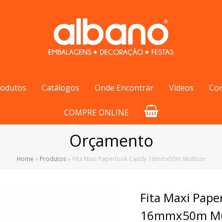
rodutos
Catálogos
Onde Encontrar
Vídeos
Co
COMPRE ONLINE
Orçamento
Home
»
Produtos
»
Fita Maxi Paperlook Candy 16mmx50m Multicor
Fita Maxi Pape
16mmx50m Mul