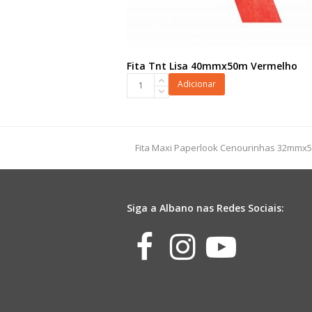
Fita Tnt Lisa 40mmx50m Vermelho
Fita
Adicionar
Tnt
Lisa
40mmx50m
Vermelho
previous
Fita Maxi Paperlook Cenourinhas 32mmx
quantidade
post:
Siga a Albano nas Redes Sociais:
Facebook
Instagr
Yout