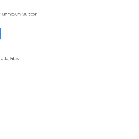
 16mmx50m Multicor
orada
,
Fitas