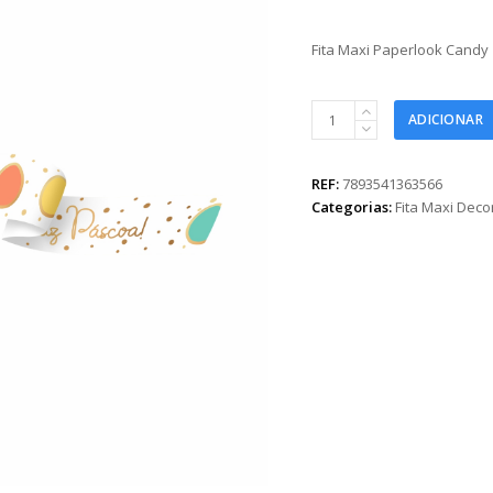
Fita Maxi Paperlook Candy
Fita
ADICIONAR
Maxi
Paperlook
Candy
REF:
7893541363566
16mmx50m
Categorias:
Fita Maxi Dec
Multicor
quantidade