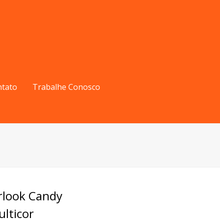
ntato
Trabalhe Conosco
rlook Candy
ticor