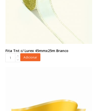
Fita Tnt c/ Lurex 45mmx25m Branco
Fita
Adicionar
Tnt
c/
Lurex
45mmx25m
Branco
quantidade