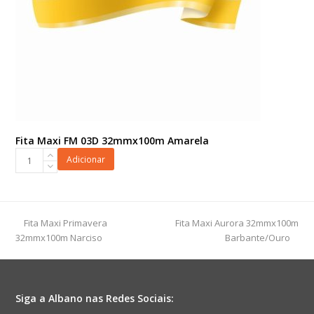
Fita Maxi FM 03D 32mmx100m Amarela
Fita
Adicionar
Maxi
FM
03D
32mmx100m
previous
next
Fita Maxi Primavera
Fita Maxi Aurora 32mmx100m
Amarela
post:
post:
32mmx100m Narciso
Barbante/Ouro
quantidade
Siga a Albano nas Redes Sociais: