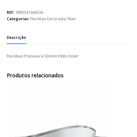
Primavera
32mmx100m
REF:
7893541366536
Violet
Categorias:
Fita Maxi Decorada
,
Fitas
quantidade
Descrição
Fita Maxi Primavera 32mmx100m Violet
Produtos relacionados