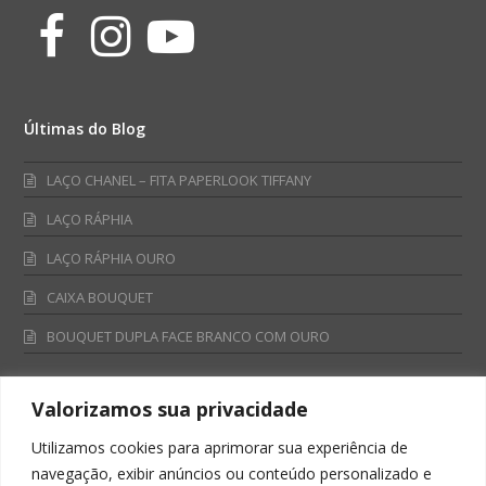
Facebook
Instagram
Youtube
Últimas do Blog
LAÇO CHANEL – FITA PAPERLOOK TIFFANY
LAÇO RÁPHIA
LAÇO RÁPHIA OURO
CAIXA BOUQUET
BOUQUET DUPLA FACE BRANCO COM OURO
Valorizamos sua privacidade
Fale Conosco
Utilizamos cookies para aprimorar sua experiência de
Televendas:
navegação, exibir anúncios ou conteúdo personalizado e
0800 701 4866