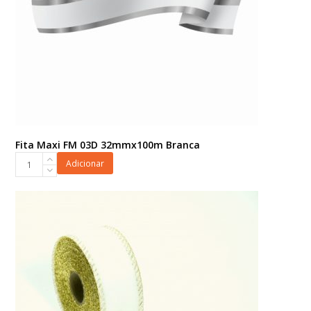
Fita Maxi FM 03D 32mmx100m Branca
Fita
Adicionar
Maxi
FM
03D
32mmx100m
Branca
quantidade