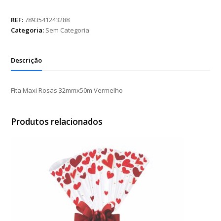
Rosas
32mmx50m
REF:
7893541243288
Vermelho
Categoria:
Sem Categoria
quantidade
Descrição
Fita Maxi Rosas 32mmx50m Vermelho
Produtos relacionados