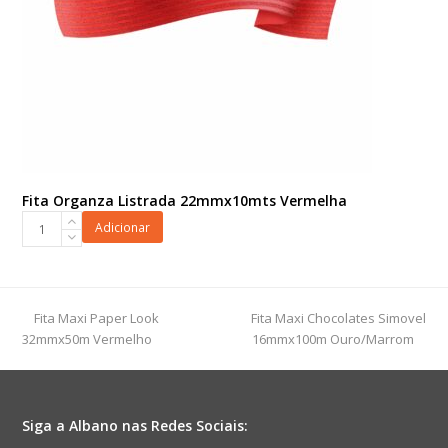
Fita Organza Listrada 22mmx10mts Vermelha
Fita
Adicionar
Organza
Listrada
22mmx10mts
Vermelha
previous
next
Fita Maxi Paper Look
Fita Maxi Chocolates Simovel
quantidade
post:
post:
32mmx50m Vermelho
16mmx100m Ouro/Marrom
Siga a Albano nas Redes Sociais: