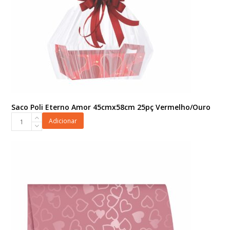
Saco Poli Eterno Amor 45cmx58cm 25pç Vermelho/Ouro
Saco
Adicionar
Poli
Eterno
Amor
45cmx58cm
25pç
Vermelho/Ouro
quantidade