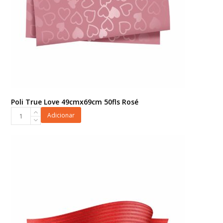
Poli True Love 49cmx69cm 50fls Rosé
Poli
Adicionar
True
Love
49cmx69cm
50fls
Rosé
quantidade