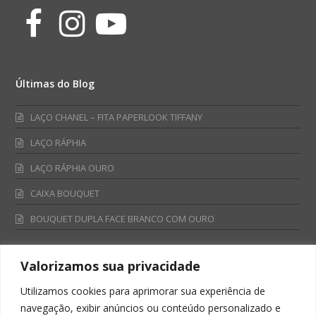
Facebook
Instagram
Youtube
Últimas do Blog
LAÇO CHANEL – FITA PAPERLOOK TIFFANY
LAÇO RÁPHIA
LAÇO RÁPHIA OURO
CAIXA BOUQUET
BOUQUET DUPLA FACE BRANCO COM OURO
Valorizamos sua privacidade
Fale Conosco
Utilizamos cookies para aprimorar sua experiência de
Televendas:
navegação, exibir anúncios ou conteúdo personalizado e
0800 701 4866