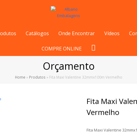
rodutos
Catálogos
Onde Encontrar
Vídeos
Co
COMPRE ONLINE
Orçamento
Home
»
Produtos
»
Fita Maxi Valentine 32mmx100m Vermelho
Fita Maxi Val
Vermelho
Fita Maxi Valentine 32mm