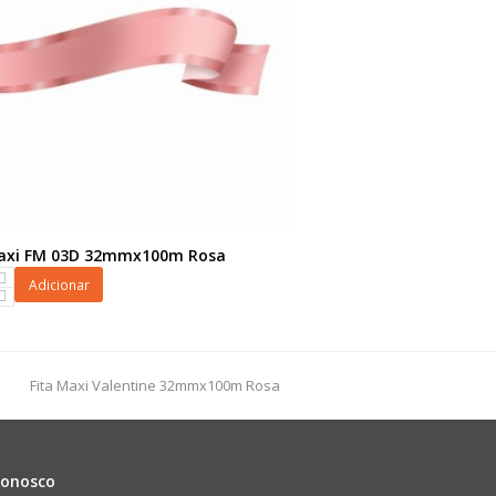
Maxi FM 03D 32mmx100m Rosa
Adicionar
100m
next
Fita Maxi Valentine 32mmx100m Rosa
post:
dade
Conosco