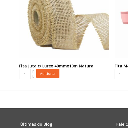
Fita Juta c/ Lurex 40mmx10m Natural
Fita 
Fita
Fita
Adicionar
Juta
Maxi
c/
FM
Lurex
03D
40mmx10m
32mmx
Natural
Rosa
quantidade
quanti
Últimas do Blog
Fale 