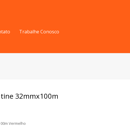
ntato
Trabalhe Conosco
entine 32mmx100m
x100m Vermelho