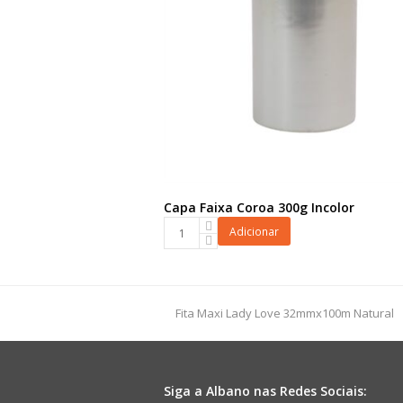
Capa Faixa Coroa 300g Incolor
Capa
Adicionar
Faixa
Coroa
300g
Incolor
previous
Fita Maxi Lady Love 32mmx100m Natural
quantidade
post:
Siga a Albano nas Redes Sociais: