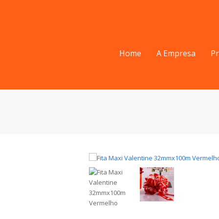
Home
A Empresa
P