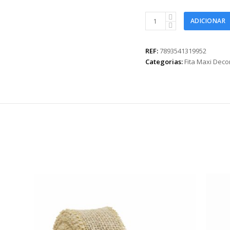
Fita
ADICIONAR
Maxi
Valentine
32mmx100m
REF:
7893541319952
Vermelho
Categorias:
Fita Maxi Dec
quantidade