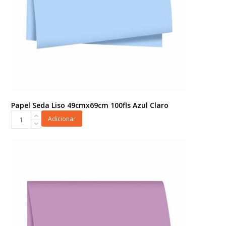
Papel Seda Liso 49cmx69cm 100fls Azul Claro
Papel
Adicionar
Seda
Liso
49cmx69cm
100fls
Azul
Claro
quantidade