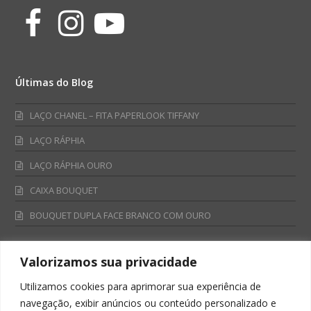
Facebook
Instagram
Youtube
Últimas do Blog
LAÇO CHANEL – FITA PAPERLOOK TIFFANY
LAÇO RÁPHIA
LAÇO RÁPHIA OURO
CAIXA BOUQUET
BOUQUET DUPLA FACE BRANCO COM OURO
Valorizamos sua privacidade
Fale Conosco
Utilizamos cookies para aprimorar sua experiência de
Televendas:
navegação, exibir anúncios ou conteúdo personalizado e
0800 701 4866