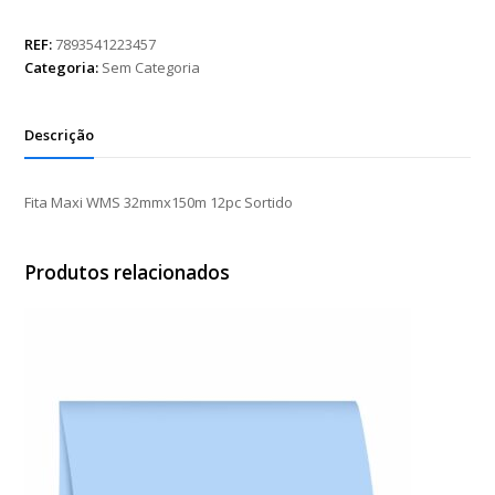
WMS
32mmx150m
REF:
7893541223457
12pc
Categoria:
Sem Categoria
Sortido
quantidade
Descrição
Fita Maxi WMS 32mmx150m 12pc Sortido
Produtos relacionados