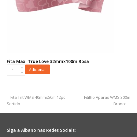
Fita Maxi True Love 32mmx100m Rosa
Fita
Adicionar
Maxi
True
Love
32mmx100m
previous
next
Fita Tnt WMS 40mmx50m 12pc
Fitilho Aparas WMS 300m
Rosa
post:
post:
Sortido
Branco
quantidade
Siga a Albano nas Redes Sociais: