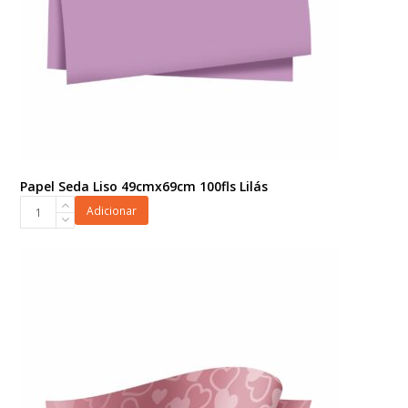
Papel Seda Liso 49cmx69cm 100fls Lilás
Papel
Adicionar
Seda
Liso
49cmx69cm
100fls
Lilás
quantidade