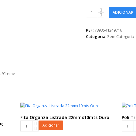
Fita
ADICIONAR
Maxi
ZeK
Utilidades
REF:
7893541249716
32mmx100m
Categoria:
Sem Categoria
Laranja/Creme
quantidade
ja/Creme
Fita Organza Listrada 22mmx10mts Ouro
Poli T
Fita
Poli
pç
Adicionar
Organza
True