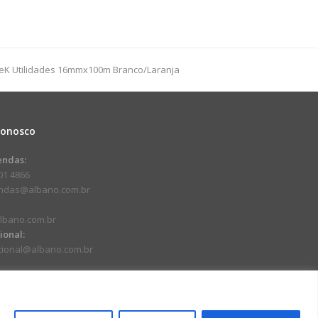
9cm
ho
dade
ZeK Utilidades 16mmx100m Branco/Laranja
Conosco
endas:
01 4866
endas@albano.com.br
lbano.com.br
cional:
ucional@albano.com.br
.