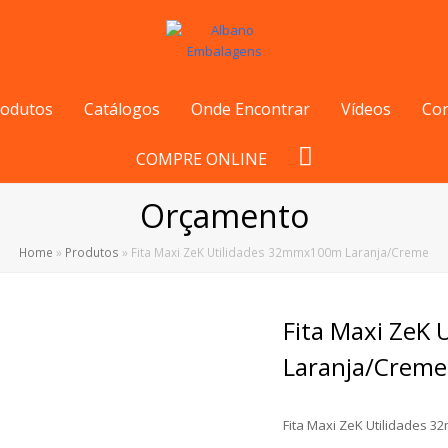
rodutos
Catálogos
Onde Encontrar
Vídeos
Co
COMPRE ONLINE
Orçamento
Home
»
Produtos
»
Fita Maxi ZeK Utilidades 32mmx100m Laranja/Creme
Fita Maxi ZeK
Laranja/Creme
Fita Maxi ZeK Utilidades 