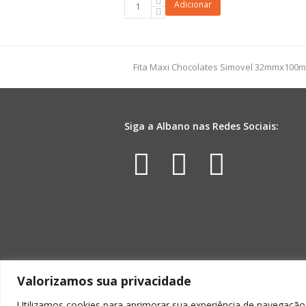
Saco
Adicionar
Poli
Eterno
Amor
45cmx58cm
previous
Fita Maxi Chocolates Simovel 32mmx100
25pç
post:
Vermelho/Ouro
quantidade
Siga a Albano nas Redes Sociais:
Facebook
Instagr
Yout
Valorizamos sua privacidade
Utilizamos cookies para aprimorar sua experiência de navegação,