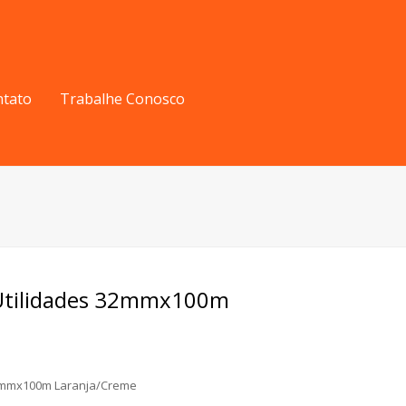
ntato
Trabalhe Conosco
 Utilidades 32mmx100m
32mmx100m Laranja/Creme