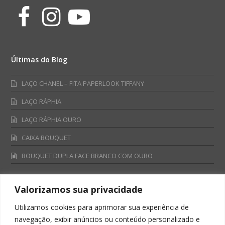
Facebook
Instagram
Youtube
Últimas do Blog
LAÇO CHANEL – FITA PAPERLOOK TIFFANY
LAÇO RÁPHIA
LAÇO RÁPHIA OURO
CAIXA BOUQUET
BOUQUET DUPLA FACE BRANCO COM OURO
Valorizamos sua privacidade
Fale Conosco
Utilizamos cookies para aprimorar sua experiência de
Televendas:
navegação, exibir anúncios ou conteúdo personalizado e
0800 701 4866