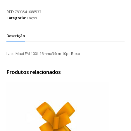
FM
100L
REF:
7893541088537
16mmx34cm
Categoria:
Laços
10pc
Roxo
quantidade
Descrição
Laco Maxi FM 100L 16mmx34cm 10pc Roxo
Produtos relacionados