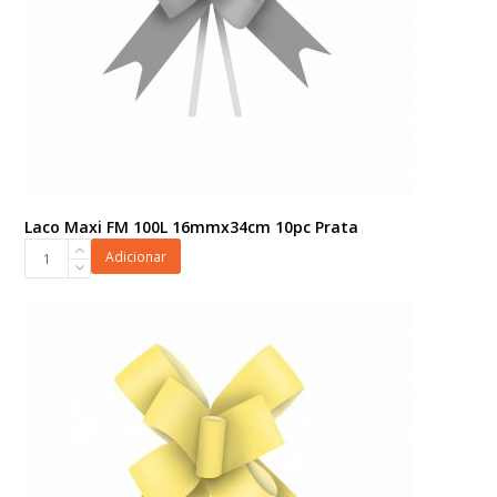
Laco Maxi FM 100L 16mmx34cm 10pc Prata
Laco
Adicionar
Maxi
FM
100L
16mmx34cm
10pc
Prata
quantidade