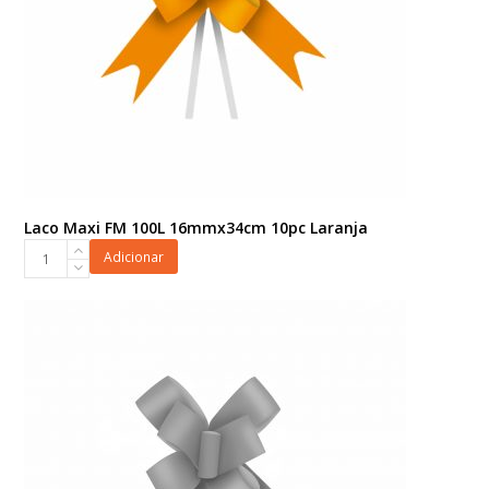
Laco Maxi FM 100L 16mmx34cm 10pc Laranja
Laco
Adicionar
Maxi
FM
100L
16mmx34cm
10pc
Laranja
quantidade