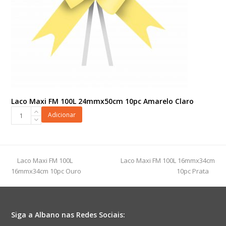
Laco Maxi FM 100L 24mmx50cm 10pc Amarelo Claro
Laco
Adicionar
Maxi
FM
100L
24mmx50cm
previous
next
Laco Maxi FM 100L
Laco Maxi FM 100L 16mmx34cm
10pc
post:
post:
16mmx34cm 10pc Ouro
10pc Prata
Amarelo
Claro
quantidade
Siga a Albano nas Redes Sociais: