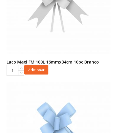
Laco Maxi FM 100L 16mmx34cm 10pc Branco
Laco
Adicionar
Maxi
FM
100L
16mmx34cm
10pc
Branco
quantidade