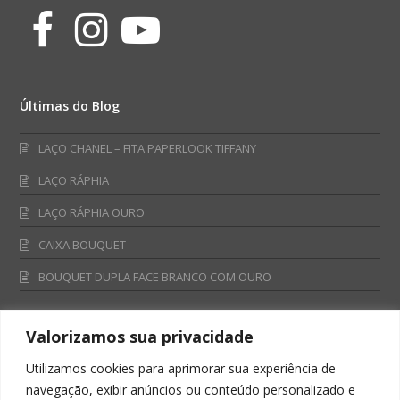
Facebook
Instagram
Youtube
Últimas do Blog
LAÇO CHANEL – FITA PAPERLOOK TIFFANY
LAÇO RÁPHIA
LAÇO RÁPHIA OURO
CAIXA BOUQUET
BOUQUET DUPLA FACE BRANCO COM OURO
Valorizamos sua privacidade
Fale Conosco
Utilizamos cookies para aprimorar sua experiência de
Televendas:
navegação, exibir anúncios ou conteúdo personalizado e
0800 701 4866