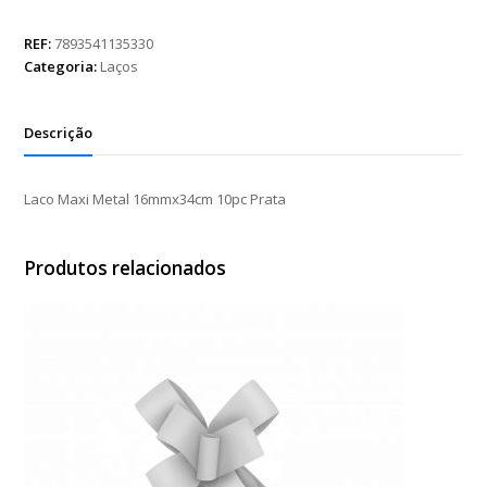
Metal
16mmx34cm
REF:
7893541135330
10pc
Categoria:
Laços
Prata
quantidade
Descrição
Laco Maxi Metal 16mmx34cm 10pc Prata
Produtos relacionados