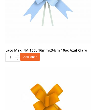
Laco Maxi FM 100L 16mmx34cm 10pc Azul Claro
Laco
Adicionar
Maxi
FM
100L
16mmx34cm
10pc
Azul
Claro
quantidade