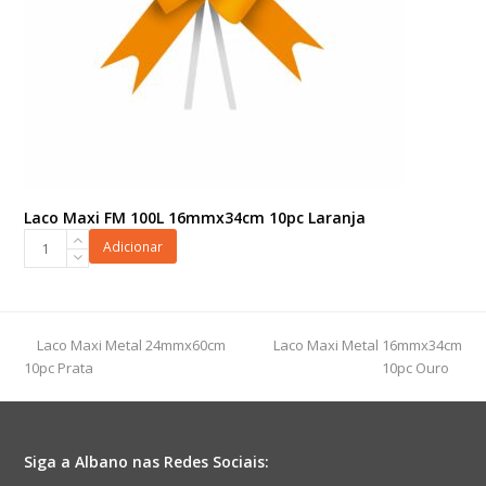
Laco Maxi FM 100L 16mmx34cm 10pc Laranja
Laco
Adicionar
Maxi
FM
100L
16mmx34cm
previous
next
Laco Maxi Metal 24mmx60cm
Laco Maxi Metal 16mmx34cm
10pc
post:
post:
10pc Prata
10pc Ouro
Laranja
quantidade
Siga a Albano nas Redes Sociais: