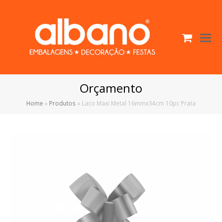
Cart
O
Mo
M
Orçamento
Home
»
Produtos
»
Laco Maxi Metal 16mmx34cm 10pc Prata