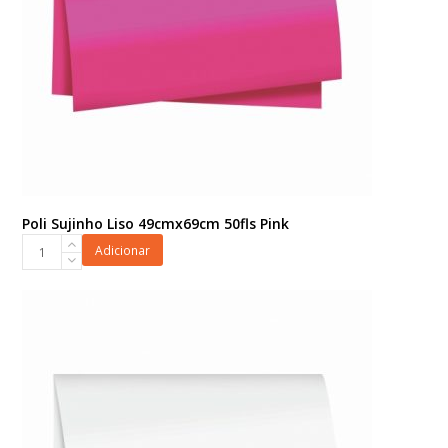
Poli Sujinho Liso 49cmx69cm 50fls Pink
Poli
Adicionar
Sujinho
Liso
49cmx69cm
50fls
Pink
quantidade