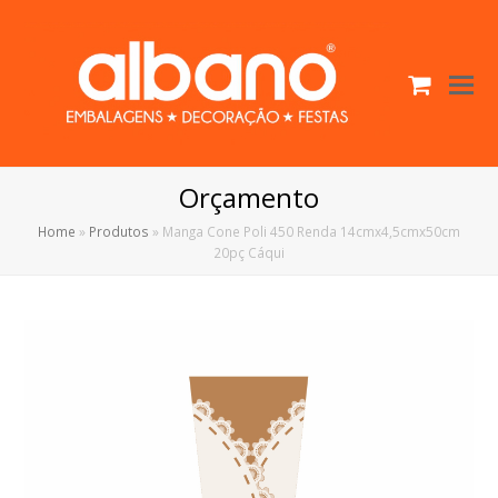
Cart
O
Mo
M
Orçamento
Home
»
Produtos
»
Manga Cone Poli 450 Renda 14cmx4,5cmx50cm
20pç Cáqui