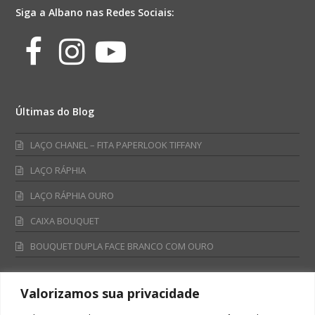
Siga a Albano nas Redes Sociais:
Facebook
Instagram
Youtube
Últimas do Blog
LAÇO CHANEL – FITA PAPERLOOK TIFFANY
LAÇO RÁPHIA
LAÇO RÁPHIA OURO
CAIXA BOUQUET
BOUQUET DUPLA FACE BRANCO COM OURO
Valorizamos sua privacidade
Fale Conosco