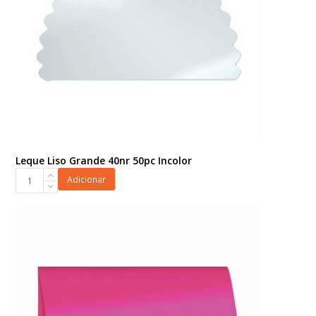
Leque Liso Grande 40nr 50pc Incolor
Leque
Adicionar
Liso
Grande
40nr
50pc
Incolor
quantidade