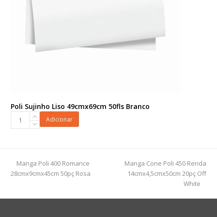
Poli Sujinho Liso 49cmx69cm 50fls Branco
Poli
Adicionar
Sujinho
Liso
49cmx69cm
50fls
previous
next
Manga Poli 400 Romance
Manga Cone Poli 450 Renda
Branco
post:
post:
28cmx9cmx45cm 50pç Rosa
14cmx4,5cmx50cm 20pç Off
quantidade
White