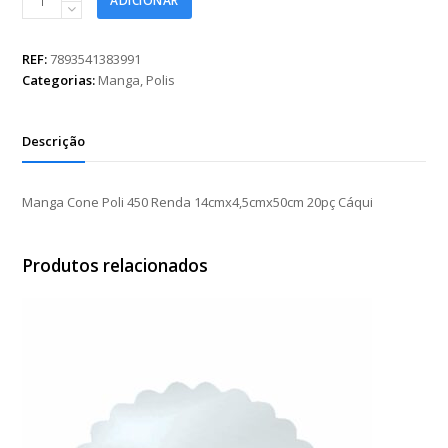
ADICIONAR
Cone
Poli
450
REF:
7893541383991
Renda
Categorias:
Manga
,
Polis
14cmx4,5cmx50cm
20pç
Cáqui
Descrição
quantidade
Manga Cone Poli 450 Renda 14cmx4,5cmx50cm 20pç Cáqui
Produtos relacionados