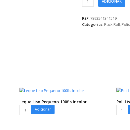
ADICIONAR
Roll
400
Liso
REF:
7893541341519
85cmx25m
Categorias:
Pack Roll
,
Polis
Incolor
quantidade
Leque Liso Pequeno 100fls Incolor
Poli L
Leque
Poli
Adicionar
Liso
Liso
Pequeno
49cmx6
100fls
100fls