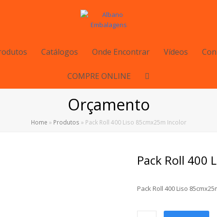
rodutos
Catálogos
Onde Encontrar
Vídeos
Con
COMPRE ONLINE
Orçamento
Home
»
Produtos
»
Pack Roll 400 Liso 85cmx25m Incolor
Pack Roll 400 
Pack Roll 400 Liso 85cmx25
Pack