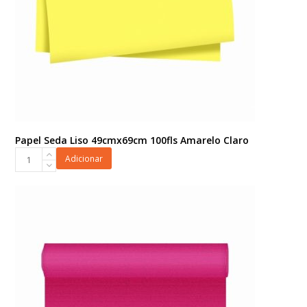
Papel Seda Liso 49cmx69cm 100fls Amarelo Claro
Papel
Adicionar
Seda
Liso
49cmx69cm
100fls
Amarelo
Claro
quantidade