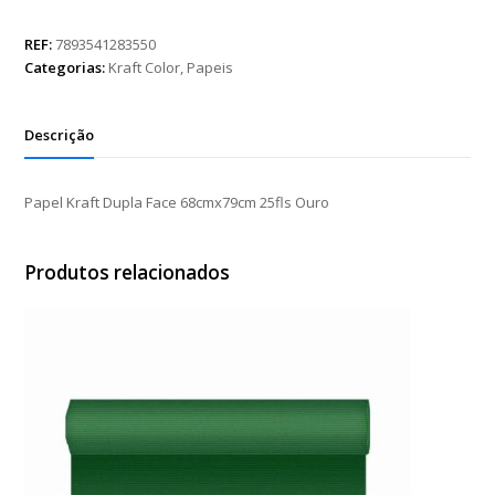
Dupla
Face
REF:
7893541283550
68cmx79cm
Categorias:
Kraft Color
,
Papeis
25fls
Ouro
quantidade
Descrição
Papel Kraft Dupla Face 68cmx79cm 25fls Ouro
Produtos relacionados