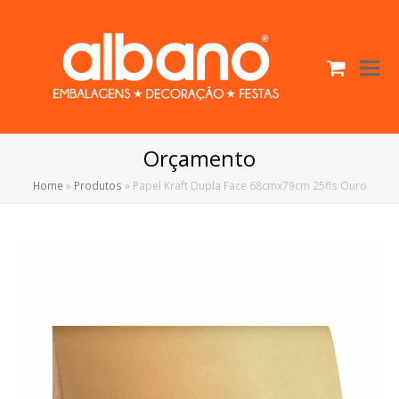
Cart
O
Mo
M
Orçamento
Home
»
Produtos
»
Papel Kraft Dupla Face 68cmx79cm 25fls Ouro