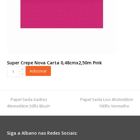
Super Crepe Nova Carta 0,48cmx2,50m Pink
Super
Adicionar
Crepe
Nova
Carta
0,48cmx2,50m
previous
next
Papel Seda Xadrez
Papel Seda Liso 45cmx60cm
Pink
post:
post:
49cmx69cm 50fls Blush
100fls Vermelho
quantidade
Siga a Albano nas Redes Sociais: