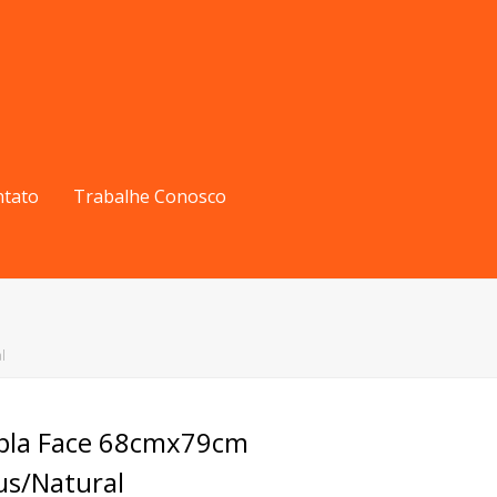
ntato
Trabalhe Conosco
l
upla Face 68cmx79cm
cus/Natural