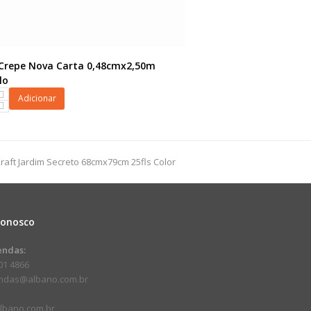
Crepe Nova Carta 0,48cmx2,50m
lo
Adicionar
x2,50m
raft Jardim Secreto 68cmx79cm 25fls Color
o
dade
Conosco
endas:
01 4866
endas@albano.com.br
lbano.com.br