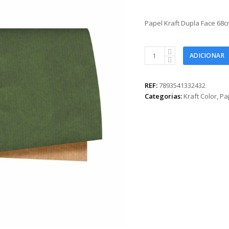
Papel Kraft Dupla Face 68c
Papel
ADICIONAR
Kraft
Dupla
Face
REF:
7893541332432
68cmx79cm
Categorias:
Kraft Color
,
Pa
25fls
Verde
Ficus/Natural
quantidade