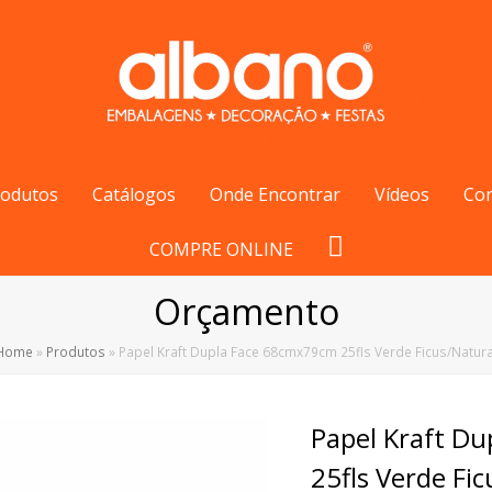
rodutos
Catálogos
Onde Encontrar
Vídeos
Co
COMPRE ONLINE
Orçamento
Home
»
Produtos
»
Papel Kraft Dupla Face 68cmx79cm 25fls Verde Ficus/Natura
Papel Kraft D
25fls Verde Fi