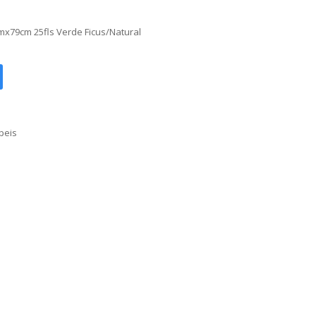
mx79cm 25fls Verde Ficus/Natural
peis