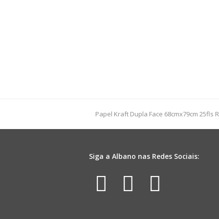
previous
Papel Kraft Dupla Face 68cmx79cm 25fls 
post:
Siga a Albano nas Redes Sociais:
Facebook
Instagr
Yout