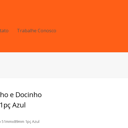
tato
Trabalhe Conosco
nho e Docinho
pç Azul
ho 51mmx89mm 1pç Azul