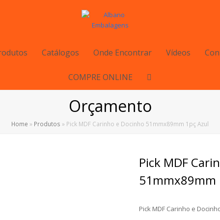
rodutos
Catálogos
Onde Encontrar
Vídeos
Con
COMPRE ONLINE
Orçamento
Home
»
Produtos
»
Pick MDF Carinho e Docinho 51mmx89mm 1pç Azul
Pick MDF Cari
51mmx89mm 1
Pick MDF Carinho e Docin