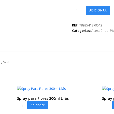
Pick
ADICIONAR
MDF
Carinho
e
REF:
7893541379512
Docinho
Categorias:
Acessórios
,
Pi
51mmx89mm
1pç
Azul
quantidade
ç Azul
Spray para Flores 300ml Lilás
Spray 
Spray
Spray
Adicionar
para
para