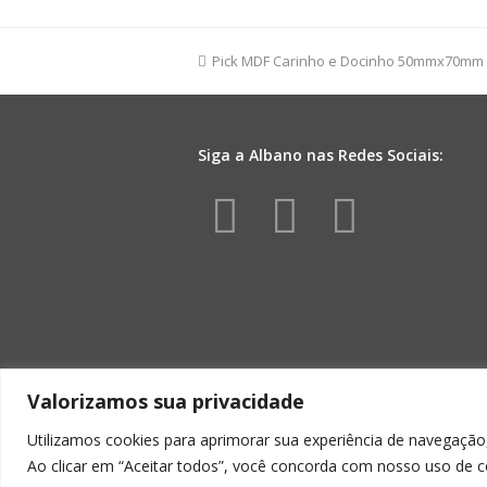
Flores
300ml
Rosa
previous
Pick MDF Carinho e Docinho 50mmx70mm 
quantidade
post:
Siga a Albano nas Redes Sociais:
Facebook
Instagr
Yout
Valorizamos sua privacidade
Utilizamos cookies para aprimorar sua experiência de navegação,
Ao clicar em “Aceitar todos”, você concorda com nosso uso de c
ALBA