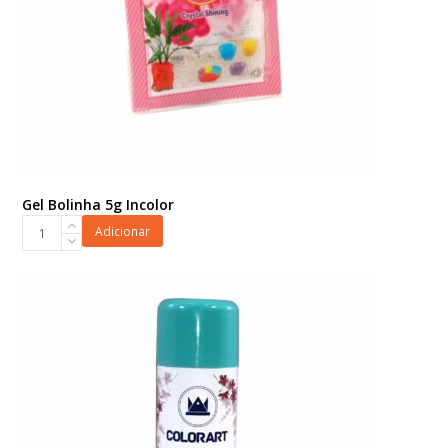
Gel Bolinha 5g Incolor
Gel
Adicionar
Bolinha
5g
Incolor
quantidade