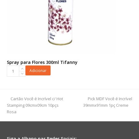
Spray para Flores 300ml Tifanny
Spray
Adicionar
para
Flores
300ml
Tifanny
previous
next
Cartão Você é Incrível c/ Hot
Pick MDF Você é Incrível
quantidade
post:
post:
Stamping 09cmx09cm 10pçs
39mmx91mm 1pç Creme
Rosa
Siga a Albano nas Redes Sociais: