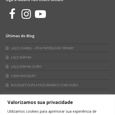
Facebook
Instagram
Youtube
Últimas do Blog
LAÇO CHANEL – FITA PAPERLOOK TIFFANY
LAÇO RÁPHIA
LAÇO RÁPHIA OURO
CAIXA BOUQUET
BOUQUET DUPLA FACE BRANCO COM OURO
Valorizamos sua privacidade
Fale Conosco
Utilizamos cookies para aprimorar sua experiência de
Televendas: