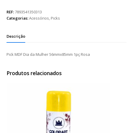
Dia
da
REF:
7893541350313
Mulher
Categorias:
Acessórios
,
Picks
56mmx85mm
1pç
Rosa
Descrição
quantidade
Pick MDF Dia da Mulher 56mmx85mm 1pç Rosa
Produtos relacionados