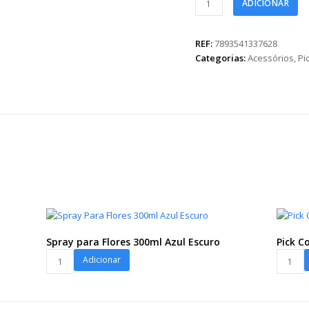
ADICIONAR
MDF
Pippo
82mmx76mm
REF:
7893541337628
1pç
Categorias:
Acessórios
,
Pi
Azul
quantidade
Spray para Flores 300ml Azul Escuro
Pick C
Spray
Pick
Adicionar
para
Coraçã
Flores
Cheio
300ml
06cm