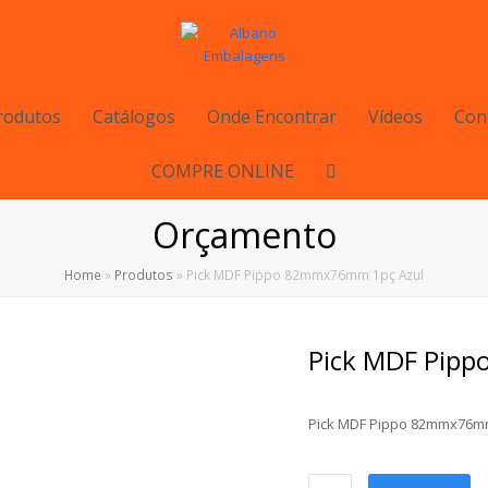
rodutos
Catálogos
Onde Encontrar
Vídeos
Con
COMPRE ONLINE
Orçamento
Home
»
Produtos
»
Pick MDF Pippo 82mmx76mm 1pç Azul
Pick MDF Pip
Pick MDF Pippo 82mmx76mm
Pick