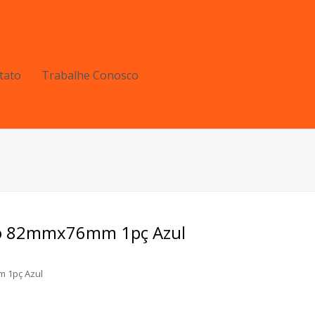
tato
Trabalhe Conosco
po 82mmx76mm 1pç Azul
 1pç Azul