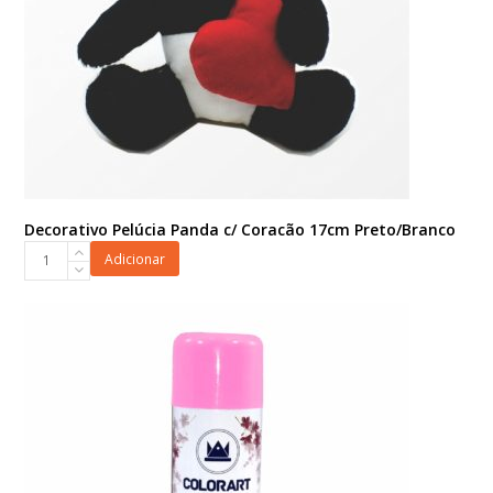
Decorativo Pelúcia Panda c/ Coracão 17cm Preto/Branco
Decorativo
Adicionar
Pelúcia
Panda
c/
Coracão
17cm
Preto/Branco
quantidade