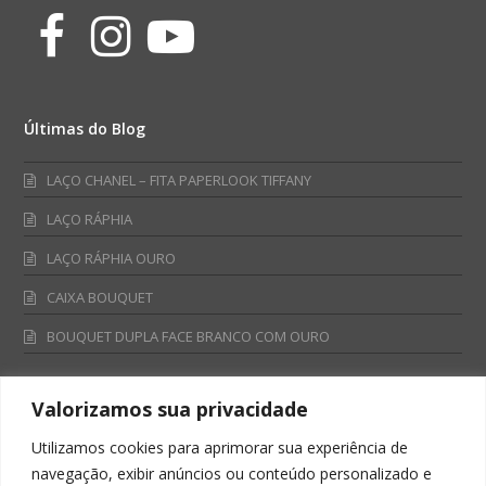
Facebook
Instagram
Youtube
Últimas do Blog
LAÇO CHANEL – FITA PAPERLOOK TIFFANY
LAÇO RÁPHIA
LAÇO RÁPHIA OURO
CAIXA BOUQUET
BOUQUET DUPLA FACE BRANCO COM OURO
Valorizamos sua privacidade
Fale Conosco
Utilizamos cookies para aprimorar sua experiência de
Televendas:
navegação, exibir anúncios ou conteúdo personalizado e
0800 701 4866