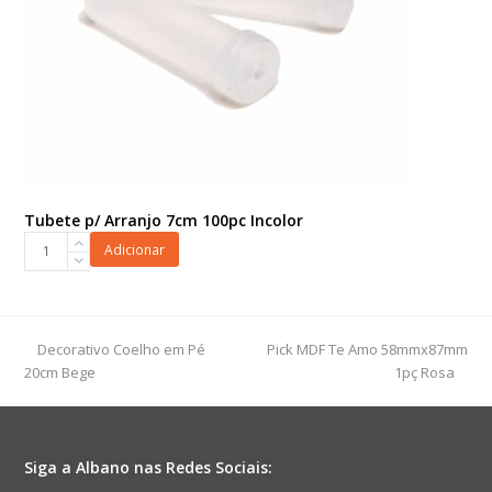
Tubete p/ Arranjo 7cm 100pc Incolor
Tubete
Adicionar
p/
Arranjo
7cm
100pc
previous
next
Decorativo Coelho em Pé
Pick MDF Te Amo 58mmx87mm
Incolor
post:
post:
20cm Bege
1pç Rosa
quantidade
Siga a Albano nas Redes Sociais: