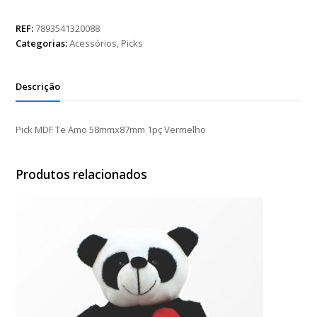
Te
Amo
REF:
7893541320088
58mmx87mm
Categorias:
Acessórios
,
Picks
1pç
Vermelho
quantidade
Descrição
Pick MDF Te Amo 58mmx87mm 1pç Vermelho
Produtos relacionados